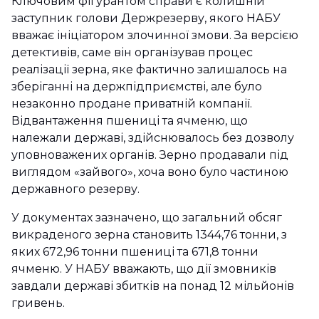
Ключовим фігурантом справи є колишній
заступник голови Держрезерву, якого НАБУ
вважає ініціатором злочинної змови. За версією
детективів, саме він організував процес
реалізації зерна, яке фактично залишалось на
зберіганні на держпідприємстві, але було
незаконно продане приватній компанії.
Відвантаження пшениці та ячменю, що
належали державі, здійснювалось без дозволу
уповноважених органів. Зерно продавали під
виглядом «зайвого», хоча воно було частиною
державного резерву.
У документах зазначено, що загальний обсяг
викраденого зерна становить 1344,76 тонни, з
яких 672,96 тонни пшениці та 671,8 тонни
ячменю. У НАБУ вважають, що дії змовників
завдали державі збитків на понад 12 мільйонів
гривень.