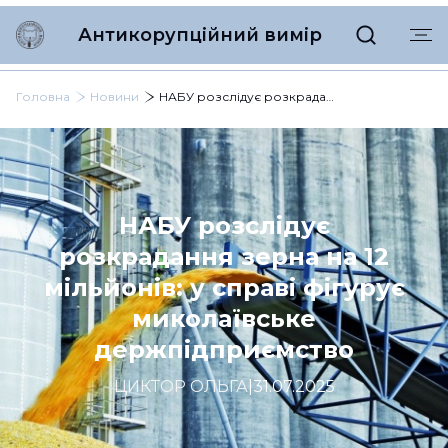
Антикорупційний вимір
Головна
Новини
НАБУ розслідує розкрадання зерна на 12 мільйонів: у справі фігурує миколаївське держпідприємство
НАБУ розслідує
розкрадання зерна на 12
мільйонів: у справі фігурує
миколаївське
держпідприємство
ЦИКТОР ОЛЬГА
|
31.07.2025