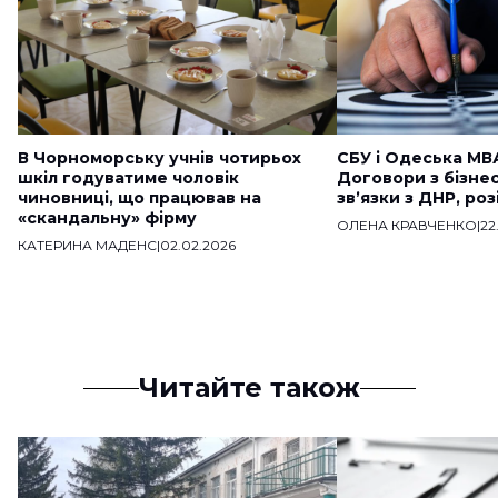
В Чорноморську учнів чотирьох
СБУ і Одеська МВ
шкіл годуватиме чоловік
Договори з бізне
чиновниці, що працював на
звʼязки з ДНР, ро
«скандальну» фірму
ОЛЕНА КРАВЧЕНКО
|
22
КАТЕРИНА МАДЕНС
|
02.02.2026
Читайте також