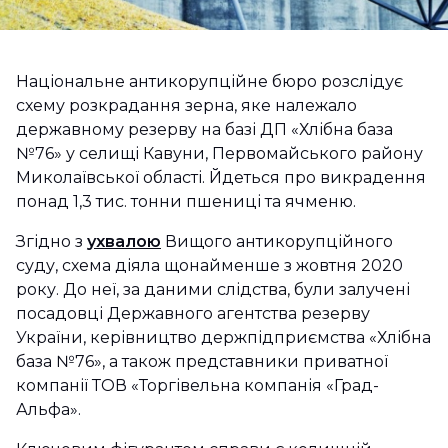
Національне антикорупційне бюро розслідує
схему розкрадання зерна, яке належало
державному резерву на базі ДП «Хлібна база
№76» у селищі Кавуни, Первомайського району
Миколаївської області. Йдеться про викрадення
понад 1,3 тис. тонни пшениці та ячменю.
Згідно з
ухвалою
Вищого антикорупційного
суду, схема діяла щонайменше з жовтня 2020
року. До неї, за даними слідства, були залучені
посадовці Державного агентства резерву
України, керівництво держпідприємства «Хлібна
база №76», а також представники приватної
компанії ТОВ «Торгівельна компанія «Град-
Альфа».