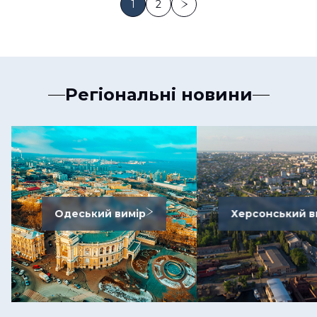
1
2
Регіональні новини
Одеський вимір
Херсонський в