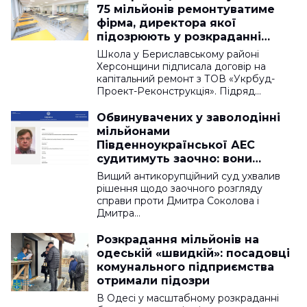
75 мільйонів ремонтуватиме
фірма, директора якої
підозрюють у розкраданні
грошей
Школа у Бериславському районі
Херсонщини підписала договір на
капітальний ремонт з ТОВ «Укрбуд-
Проект-Реконструкція». Підряд…
Обвинувачених у заволодінні
мільйонами
Південноукраїнської АЕС
судитимуть заочно: вони
переховуються від слідства
Вищий антикорупційний суд ухвалив
рішення щодо заочного розгляду
справи проти Дмитра Соколова і
Дмитра…
Розкрадання мільйонів на
одеській «швидкій»: посадовці
комунального підприємства
отримали підозри
В Одесі у масштабному розкраданні