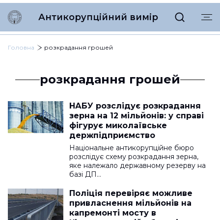
Антикорупційний вимір
Головна
розкрадання грошей
розкрадання грошей
НАБУ розслідує розкрадання
зерна на 12 мільйонів: у справі
фігурує миколаївське
держпідприємство
Національне антикорупційне бюро
розслідує схему розкрадання зерна,
яке належало державному резерву на
базі ДП…
Поліція перевіряє можливе
привласнення мільйонів на
капремонті мосту в