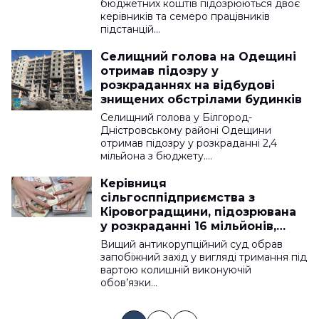
бюджетних коштів підозрюються двоє
керівників та семеро працівників
підстанцій…
Селищний голова на Одещині
отримав підозру у
розкраданнях на відбудові
знищених обстрілами будинків
Селищний голова у Білгород-
Дністровському районі Одещини
отримав підозру у розкраданні 2,4
мільйона з бюджету.…
Керівниця
сільгосппідприємства з
Кіровоградщини, підозрювана
у розкраданні 16 мільйонів,
виїхала за кордон
Вищий антикорупційний суд обрав
запобіжний захід у вигляді тримання під
вартою колишній виконуючій
обов’язки…