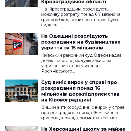
Кіровоградській області
На Кіровоградщині розслідують
можливу розтрату понад 6,7 мільйона
гривень бюджетних коштів, які були
виділені…
На Одещині розслідують
розкрадання на будівництвах
укриття за 15 мільйонів
Київський районний суд Одеси надав
дозвіл на огляд модулів захисних
укриттів, виготовлених для
Росіянівського…
Суд виніс вирок у справі про
розкрадання понад 16
мільйонів держпідприємства
на Кіровоградщині
Вищий антикорсуд виніс вирок у справі
про розкрадання понад 16 мільйонів
гривень держпідприємства «Елітне»,…
На Херсонщині школу за майже