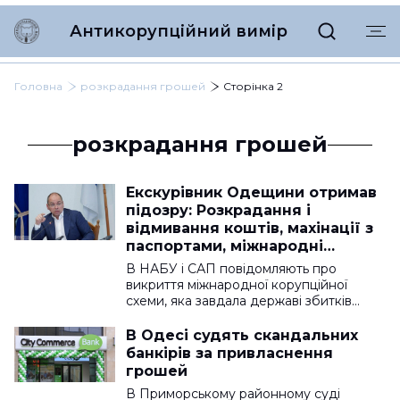
Антикорупційний вимір
Головна
розкрадання грошей
Сторінка 2
розкрадання грошей
Екскурівник Одещини отримав
підозру: Розкрадання і
відмивання коштів, махінації з
паспортами, міжнародні
корупційні схеми
В НАБУ і САП повідомляють про
викриття міжнародної корупційної
схеми, яка завдала державі збитків…
В Одесі судять скандальних
банкірів за привласнення
грошей
В Приморському районному суді