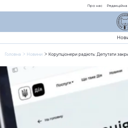
Про нас
Редакційна
Нов
Головна
Новини
Корупціонери радіють: Депутати закри