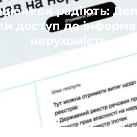
ціонери радіють: Де
ли доступ до інформац
нерухомість
КАТЕРИНА МАДЕНС
|
22.08.2025