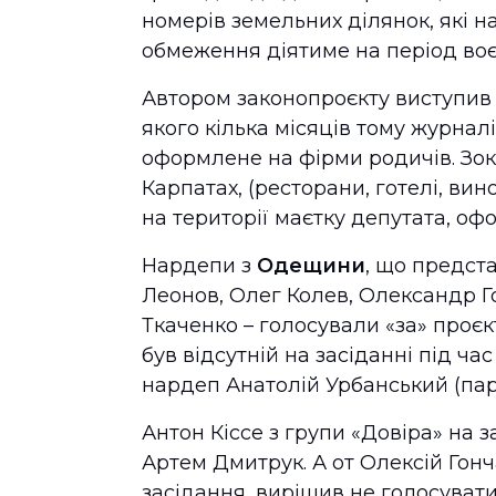
номерів земельних ділянок, які 
обмеження діятиме на період воєн
Автором законопроєкту виступив н
якого кілька місяців тому журнал
оформлене на фірми родичів. Зок
Карпатах, (ресторани, готелі, ви
на території маєтку депутата, оф
Нардепи
з
Одещини
, що предст
Леонов, Олег Колев, Олександр 
Ткаченко – голосували «за» проєк
був відсутній на засіданні під ч
нардеп Анатолій Урбанський (пар
Антон Кіссе з групи «Довіра» на 
Артем Дмитрук. А от Олексій Гонч
засідання, вирішив не голосувати