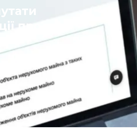
путати
ії про