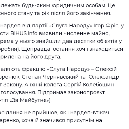
належать будь-яким юридичним особам. Це
ного стану та рік після його закінчення.
ардеп від партії «Слуга Народу» Ігор Фріс, у
істи BIHUS.Info виявили численне майно,
рема у нього знайшли два десятки обʼєктів у
норобня). Щоправда, остання хоч і знаходиться
ормлена на його друга.
авляють
фракцію «Слуга Народу» – Олексій
Горенюк, Степан Чернявський та Олександр
т Закону. А їхній колега Сергій Колебошин
ас голосування. Підтримав законопроєкт
тія «За Майбутнє»).
засідання не прийшов, як і нардеп-втікач
аренко, хоча й значився присутнім на
.