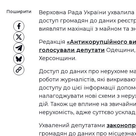
Поширити
Верховна Рада України ухвалила
доступ громадян до даних реєстр
виявляти махінації з майном та з
Редакція
«Антикорупційного ви
голосували депутати
Одещини, 
Херсонщини.
Доступ до даних про нерухоме м
роботи журналістів, які викриваю
доступу до цієї інформації допо
налагоджувати нові схеми з нер
дій. Також це вплине на звичайн
нерухомість, адже суттєво усклад
Ухвалений депутатами
законопр
громадян до даних про місцезнах