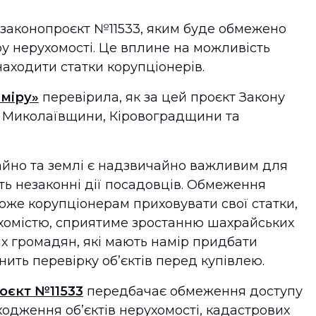
 законопроєкт №11533, яким буде обмежено
у нерухомості. Це вплине на можливість
находити статки корупціонерів.
міру»
перевірила, як за цей проєкт Закону
Миколаївщини, Кіровоградщини та
айно та землі є надзвичайно важливим для
ть незаконні дії посадовців. Обмеження
може корупціонерам приховувати свої статки,
ухомістю, сприятиме зростанню шахрайських
их громадян, які мають намір придбати
нить перевірку обʼєктів перед купівлею.
оєкт №11533
передбачає обмеження доступу
одження обʼєктів нерухомості, кадастрових