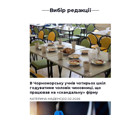
Вибір редакції
В Чорноморську учнів чотирьох шкіл
годуватиме чоловік чиновниці, що
працював на «скандальну» фірму
КАТЕРИНА МАДЕНС
|
02.02.2026