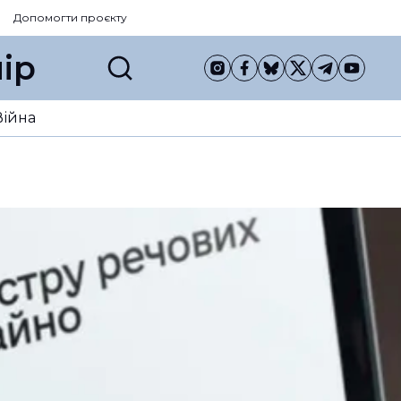
Допомогти проєкту
ір
Війна