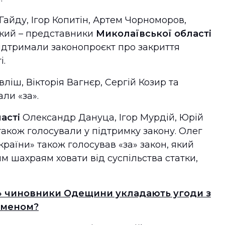
айду, Ігор Копитін, Артем Чорноморов,
ький – представники
Миколаївської області
підтримали законопроєкт про закриття
і.
ліш, Вікторія Вагнєр, Сергій Козир та
ли «за».
ласті
Олександр Дануца, Ігор Мурдій, Юрій
також голосували у підтримку закону. Олег
раїни» також голосував «за» закон, який
 шахраям ховати від суспільства статки,
» чиновники Одещини укладають угоди з
сменом?