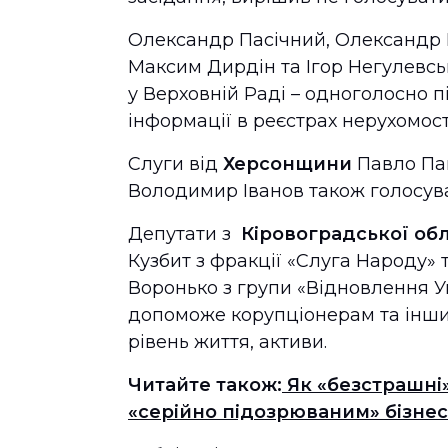
Олександр Пасічний, Олександр Г
Максим Дирдін та Ігор Негулевс
у Верховній Раді – одноголосно 
інформації в реєстрах нерухомост
Слуги від
Херсонщини
Павло Пав
Володимир Іванов також голосува
Депутати з
Кіровоградської об
Кузбит з фракції «Слуга Народу» 
Воронько з групи «Відновлення Ук
допоможе корупціонерам та іншим
рівень життя, активи.
Читайте також:
Як «безстрашні
«серійно підозрюваним» бізне