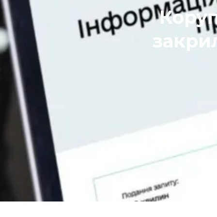
Коруп
закри