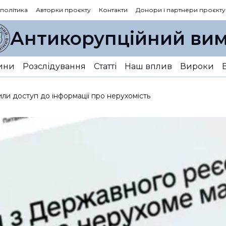
 політика
Авторки проєкту
Контакти
Донори і партнери проєкту
Антикорупційний вим
ини
Розслідування
Статті
Наш вплив
Вироки
ли доступ до інформації про нерухомість