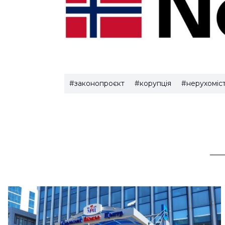
#законопроєкт
#корупція
#нерухоміст