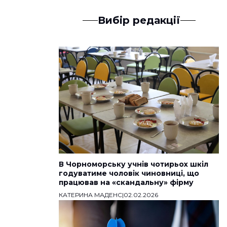
Вибір редакції
В Чорноморську учнів чотирьох шкіл
годуватиме чоловік чиновниці, що
працював на «скандальну» фірму
КАТЕРИНА МАДЕНС
|
02.02.2026