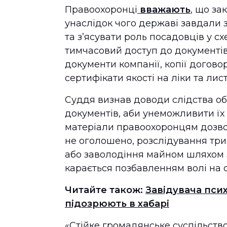
Правоохоронці
вважають
, що за
унаслідок чого державі завдали 
та з’ясувати роль посадовців у сх
тимчасовий доступ до документів
документи компанії, копії договор
сертифікати якості на ліки та ли
Суддя визнав доводи слідства о
документів, аби унеможливити їх 
матеріали правоохоронцям дозвол
не оголошено, розслідування три
або заволодіння майном шляхом
карається позбавленням волі на с
Читайте також:
Завідувача пси
підозрюють в хабарі
«Стійке громадянське суспільство