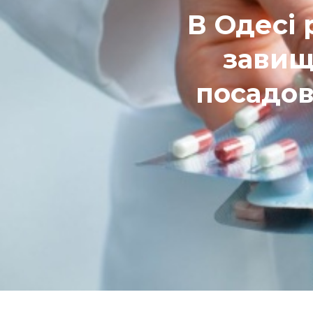
В Одесі 
завищ
посадов