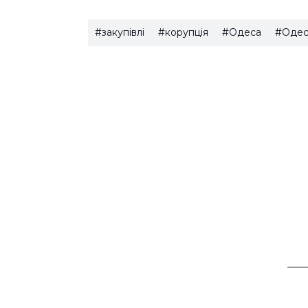
#закупівлі
#корупція
#Одеса
#Одес