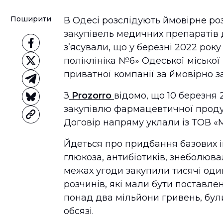
Поширити
В Одесі розслідують ймовірне ро
закупівель медичних препаратів д
з’ясували, що у березні 2022 рок
поліклініка №6» Одеської міської
приватної компанії за ймовірно 
З
Prozorro
відомо, що 10 березня
закупівлю фармацевтичної продук
Договір напряму уклали із ТОВ «М
Йдеться про придбання базових ін
глюкоза, антибіотиків, знеболюва
межах угоди закупили тисячі один
розчинів, які мали бути поставлен
понад два мільйони гривень, бул
обсязі.