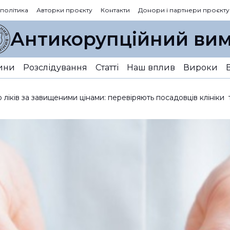
 політика
Авторки проєкту
Контакти
Донори і партнери проєкту
Антикорупційний вим
ини
Розслідування
Статті
Наш вплив
Вироки
 ліків за завищеними цінами: перевіряють посадовців клініки