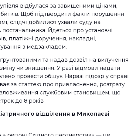
купівля відбулася за завищеними цінами,
збитків. Щоб підтвердити факти порушення
емі, слідчі добилися ухвали суду на
 постачальника. Йдеться про установчі
ів, платіжні доручення, накладні,
стування з медзакладом.
бґрунтованими та надав дозвіл на вилучення
зміну чи знищення. У разі відмови надати
ено провести обшук. Наразі підозр у справі
ває за статтею про привласнення, розтрату
 зловживання службовим становищем, що
трок до 8 років.
хіатричного відділення в Миколаєві
 в регіоні Східного партнерства» — це