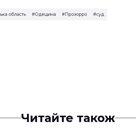
ька область
#Одещина
#Прозорро
#суд
Читайте також