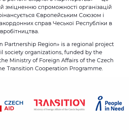
ий зміцненню спроможності організацій
фінансується Європейським Союзом і
закордонних справ Чеської Республіки в
вробітництва.
ern Partnership Region» is a regional project
il society organizations, funded by the
e Ministry of Foreign Affairs of the Czech
the Transition Cooperation Programme.