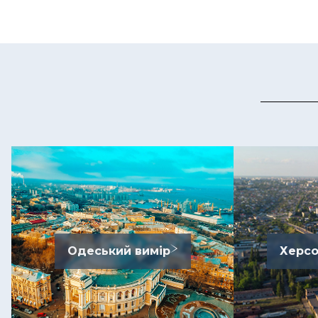
Одеський вимір
Херсо