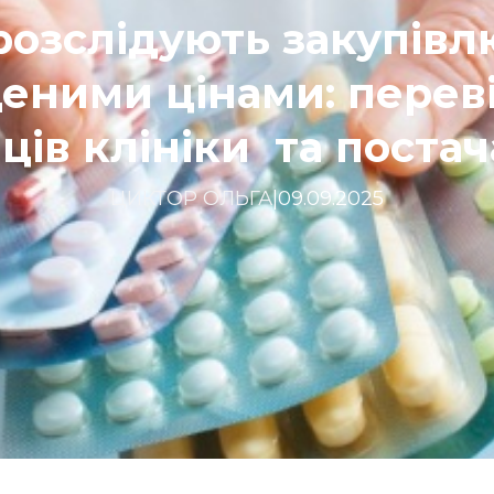
розслідують закупівлю
еними цінами: перев
ців клініки та поста
ЦИКТОР ОЛЬГА
|
09.09.2025