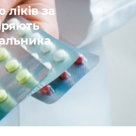
 ліків за
іряють
чальника