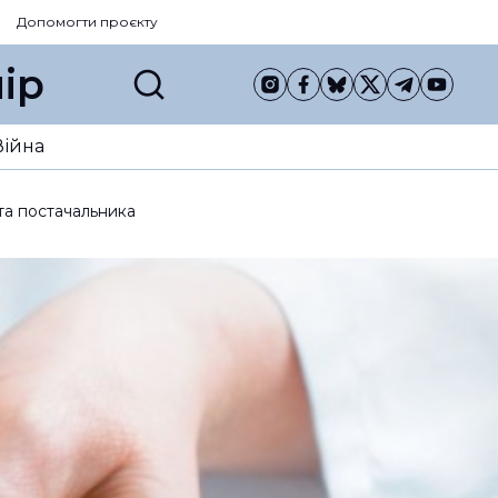
Допомогти проєкту
ір
Війна
 та постачальника