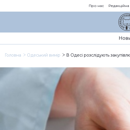
Про нас
Редакційна
Нов
Головна
Одеський вимір
В Одесі розслідують закупівлю