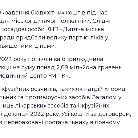
зкрадання бюджетних коштів під час
ля міської дитячої поліклініки. Слідчі
у посадові особи КНП «Дитяча міська
 ради придбали велику партію ліків у
завищеними цінами.
 2022 року поліклініка оприлюднила
ції на суму понад 2,09 мільйона гривень.
едичний центр «М.Т.К.».
фузійних розчинів, таких як натрій хлорид і
льних та противірусних засобів. Загалом у
иць лікарських засобів та інфузійних
і до кінця 2022 року. Усі кошти за договором,
и перераховані постачальнику в повному