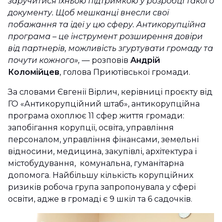
заручитися їхньою підтримкою у розробці такого
документу. Щоб мешканці внесли свої
побажання та ідеї у цю сферу. Антикорупційна
програма – це інструмент розширення довіри
від партнерів, можливість згуртувати громаду та
почути кожного»,
— розповів
Андрій
Коломійцев
, голова Приютівської громади.
За словами Євгенії Вірлич, керівниці проєкту від
ГО «Антикорупційний штаб», антикорупційна
програма охоплює 11 сфер життя громади:
запобігання корупції, освіта, управління
персоналом, управління фінансами, земельні
відносини, медицина, закупівлі, архітектура і
містобудування, комунальна, гуманітарна
допомога. Найбільшу кількість корупційних
ризиків робоча група запропонувала у сфері
освіти, адже в громаді є 9 шкіл та 6 садочків.