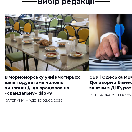
Вибір редакції
В Чорноморську учнів чотирьох
СБУ і Одеська МВ
шкіл годуватиме чоловік
Договори з бізне
чиновниці, що працював на
звʼязки з ДНР, ро
«скандальну» фірму
ОЛЕНА КРАВЧЕНКО
|
22
КАТЕРИНА МАДЕНС
|
02.02.2026