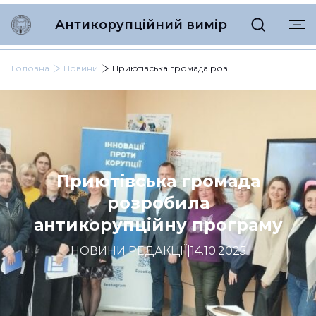
Антикорупційний вимір
Головна
Новини
Приютівська громада розробила антикорупційну програму
Приютівська громада
розробила
антикорупційну програму
НОВИНИ РЕДАКЦІЇ
|
14.10.2025