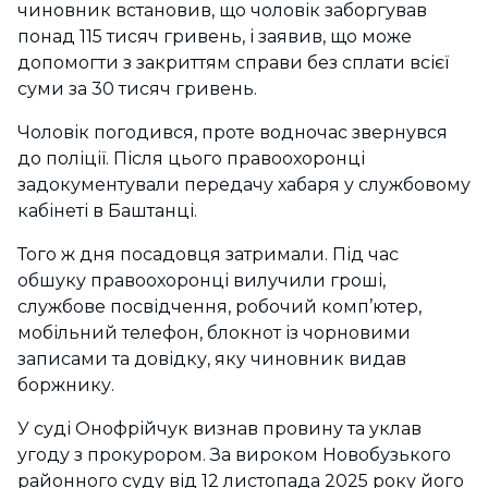
чиновник встановив, що чоловік заборгував
понад 115 тисяч гривень, і заявив, що може
допомогти з закриттям справи без сплати всієї
суми за 30 тисяч гривень.
Чоловік погодився, проте водночас звернувся
до поліції. Після цього правоохоронці
задокументували передачу хабаря у службовому
кабінеті в Баштанці.
Того ж дня посадовця затримали. Під час
обшуку правоохоронці вилучили гроші,
службове посвідчення, робочий комп’ютер,
мобільний телефон, блокнот із чорновими
записами та довідку, яку чиновник видав
боржнику.
У суді Онофрійчук визнав провину та уклав
угоду з прокурором. За вироком Новобузького
районного суду від 12 листопада 2025 року його