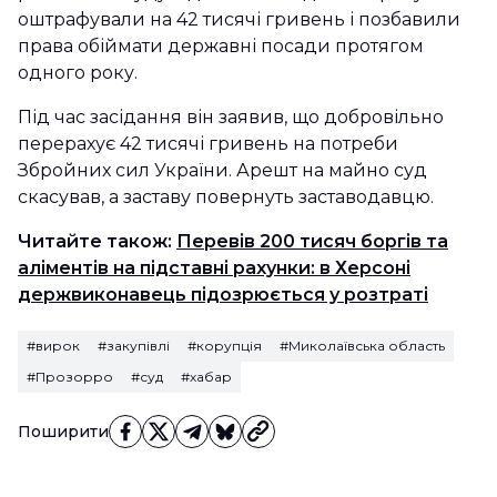
оштрафували на 42 тисячі гривень і позбавили
права обіймати державні посади протягом
одного року.
Під час засідання він заявив, що добровільно
перерахує 42 тисячі гривень на потреби
Збройних сил України. Арешт на майно суд
скасував, а заставу повернуть заставодавцю.
Читайте також:
Перевів 200 тисяч боргів та
аліментів на підставні рахунки: в Херсоні
держвиконавець підозрюється у розтраті
#вирок
#закупівлі
#корупція
#Миколаївська область
#Прозорро
#суд
#хабар
Поширити