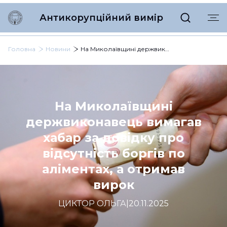
Антикорупційний вимір
Головна
Новини
На Миколаївщині держвиконавець вимагав хабар за довідку про відсутність боргів по аліментах, а отримав вирок
На Миколаївщині
держвиконавець вимагав
хабар за довідку про
відсутність боргів по
аліментах, а отримав
вирок
ЦИКТОР ОЛЬГА
|
20.11.2025