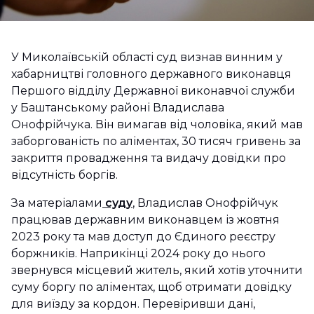
У Миколаївській області суд визнав винним у
хабарництві головного державного виконавця
Першого відділу Державної виконавчої служби
у Баштанському районі Владислава
Онофрійчука. Він вимагав від чоловіка, який мав
заборгованість по аліментах, 30 тисяч гривень за
закриття провадження та видачу довідки про
відсутність боргів.
За матеріалами
суду
, Владислав Онофрійчук
працював державним виконавцем із жовтня
2023 року та мав доступ до Єдиного реєстру
боржників. Наприкінці 2024 року до нього
звернувся місцевий житель, який хотів уточнити
суму боргу по аліментах, щоб отримати довідку
для виїзду за кордон. Перевіривши дані,