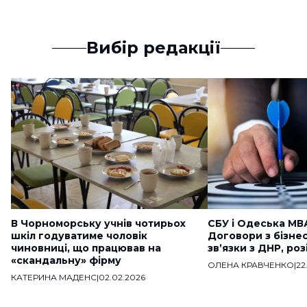
Вибір редакції
В Чорноморську учнів чотирьох
СБУ і Одеська МВ
шкіл годуватиме чоловік
Договори з бізне
чиновниці, що працював на
звʼязки з ДНР, ро
«скандальну» фірму
ОЛЕНА КРАВЧЕНКО
|
22
КАТЕРИНА МАДЕНС
|
02.02.2026