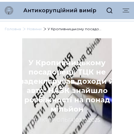
Антикорупційний вимір
Головна
Новини
У Кропивницькому посадовець ТЦК не задекларував доходи й авто: НАЗК знайшло розбіжності на понад мільйон
У Кропивницькому
посадовець ТЦК не
задекларував доходи й
авто: НАЗК знайшло
розбіжності на понад
мільйон
ЦИКТОР ОЛЬГА
|
03.12.2025