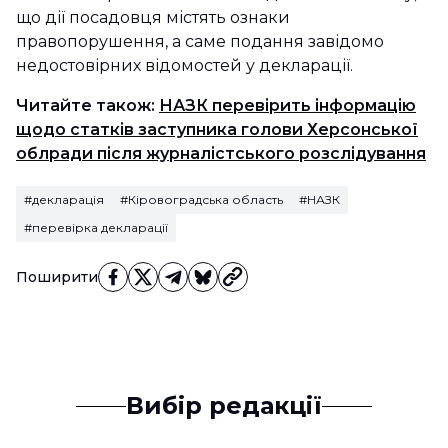
що дії посадовця містять ознаки
правопорушення, а саме подання завідомо
недостовірних відомостей у декларації.
Читайте також:
НАЗК перевірить інформацію
щодо статків заступника голови Херсонської
облради після журналістського розслідування
#декларація
#Кіровоградська область
#НАЗК
#перевірка декларації
Поширити
Вибір редакції