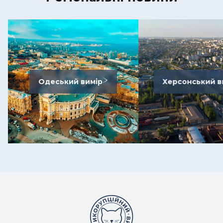
Одеський вимір
Херсонський в