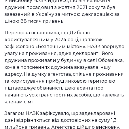
У висновку НАЗК йдеться, що він належить
дружині посадовця з жовтня 2021 року та був
завезений в Україну за митною декларацією за
ціною 88 тисяч гривень.
Перевірка встановила, що Дибенко
користувався ним у 2024 році, що також
зафіксовано «Безпечним містом». НАЗК звернуло
увагу на проживання, адже декларант і його
дружина проживали у будинку в селі Обознівка,
хоча в поясненнях дружина вказувала іншу
адресу. На думку агентства, спільне проживання
та користування прибудинковою територією
підтверджує обізнаність декларанта про
наявність усіх транспортних засобів, що належать
членам сім’ї.
Загалом НАЗК зафіксувало, що задекларовані
дані відрізняються від достовірних на суму 1,3
мільйона гривень. Агентство дійшло висновку,