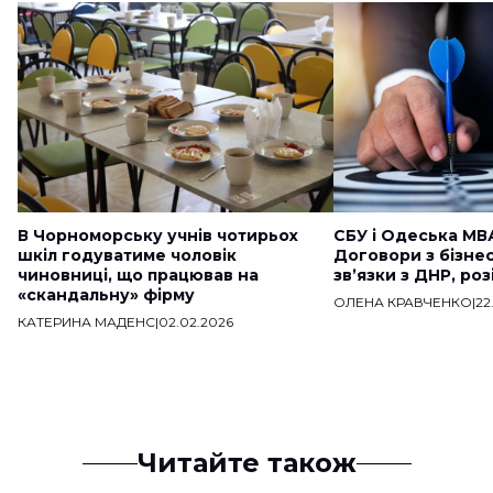
В Чорноморську учнів чотирьох
СБУ і Одеська МВ
шкіл годуватиме чоловік
Договори з бізне
чиновниці, що працював на
звʼязки з ДНР, ро
«скандальну» фірму
ОЛЕНА КРАВЧЕНКО
|
22
КАТЕРИНА МАДЕНС
|
02.02.2026
Читайте також