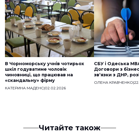
В Чорноморську учнів чотирьох
СБУ і Одеська МВ
шкіл годуватиме чоловік
Договори з бізне
чиновниці, що працював на
звʼязки з ДНР, ро
«скандальну» фірму
ОЛЕНА КРАВЧЕНКО
|
22
КАТЕРИНА МАДЕНС
|
02.02.2026
Читайте також