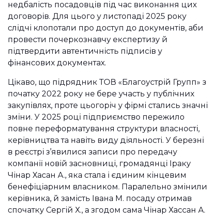
недбалість посадовців під час виконання цих
договорів. Для цього у листопаді 2025 року
слідчі клопотали про доступ до документів, аби
провести почеркознавчу експертизу й
підтвердити автентичність підписів у
фінансових документах.
Цікаво, що підрядник ТОВ «Благоустрій Групп» з
початку 2022 року не бере участь у публічних
закупівлях, проте цьогоріч у фірмі стались значні
зміни. У 2025 році підприємство пережило
повне переформатування структури власності,
керівництва та навіть виду діяльності. У березні
в реєстрі з’явилися записи про передачу
компанії новій засновниці, громадянці Іраку
Чінар Хасан А., яка стала і єдиним кінцевим
бенефіціарним власником. Паралельно змінили
керівника, й замість Івана М. посаду отримав
спочатку Сергій Х., а згодом сама Чінар Хассан А.