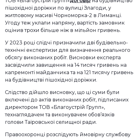
ТОВ «Благоустрій Групп»
договір
на будівництво
пішохідної доріжки по вулиці Злагоди, у
житловому масиві Чорноморка-2 в Лиманці.
Угоду теж уклали напряму, вартість замовник
оцінив трохи більше ніж в мільйон гривень.
У 2023 році слідчі призначили дві будівельно-
технічні експертизи для визначення реального
обсягу виконаних робіт. Висновки експерта
засвідчили завищення на 14 тисяч гривень на
капремонті майданчика та на 121 тисячу гривень
на будівництві пішохідної доріжки.
Слідство дійшло висновку, що ці суми були
включені до актів виконаних робіт, підписаних
директором ТОВ «Благоустрій Групп»,
технаглядачем та виконувачем обов’язків
голови Таїровської селищної ради.
Правоохоронці розслідують ймовірну службову