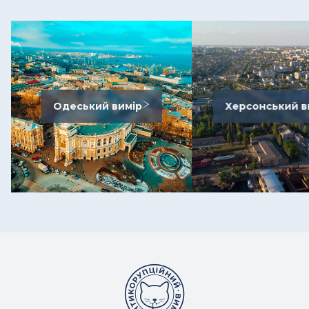
Одеський вимір
Херсонський в