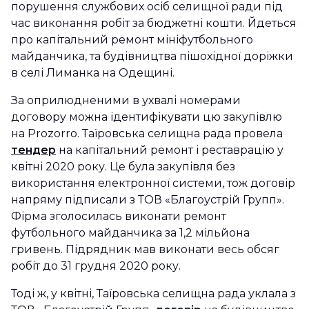
порушення службових осіб селищної ради під
час виконання робіт за бюджетні кошти. Йдеться
про капітальний ремонт мініфутбольного
майданчика, та будівництва пішохідної доріжки
в селі Лиманка на Одещині.
За оприлюдненими в ухвалі номерами
договору можна ідентифікувати цю закупівлю
на Prozorro. Таїровська селищна рада провела
тендер
на капітальний ремонт і реставрацію у
квітні 2020 року. Це була закупівля без
використання електронної системи, тож договір
напряму підписали з ТОВ «Благоустрій Групп».
Фірма зголосилась виконати ремонт
футбольного майданчика за 1,2 мільйона
гривень. Підрядник мав виконати весь обсяг
робіт до 31 грудня 2020 року.
Тоді ж, у квітні, Таїровська селищна рада уклала з