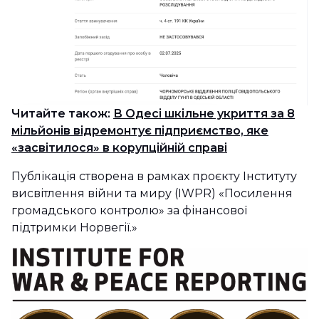
Читайте також:
В Одесі шкільне укриття за 8
мільйонів відремонтує підприємство, яке
«засвітилося» в корупційній справі
Публікація створена в рамках проєкту Інституту
висвітлення війни та миру (IWPR) «Посилення
громадського контролю» за фінансової
підтримки Норвегії.»