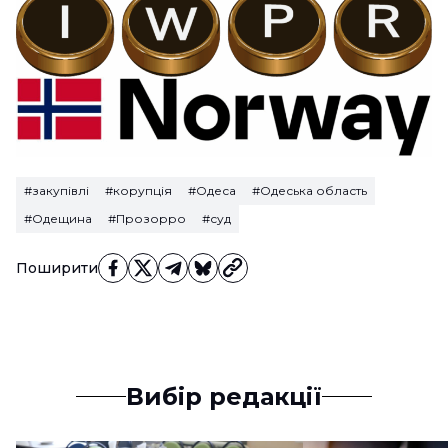
#закупівлі
#корупція
#Одеса
#Одеська область
#Одещина
#Прозорро
#суд
Поширити
Вибір редакції