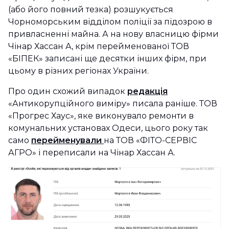
(або його повний тезка) розшукується
Чорноморським відділом поліції за підозрою в
привласненні майна. А на нову власницю фірми
Чінар Хассан А, крім перейменованої ТОВ
«БІПЕК» записані ще десятки інших фірм, при
цьому в різних регіонах України.
Про один схожий випадок
редакція
«Антикорупційного виміру» писала раніше. ТОВ
«Прогрес Хаус», яке виконувало ремонти в
комунальних установах Одеси, цього року так
само
перейменували
на ТОВ «ФІТО-СЕРВІС
АГРО» і переписали на Чінар Хассан А.