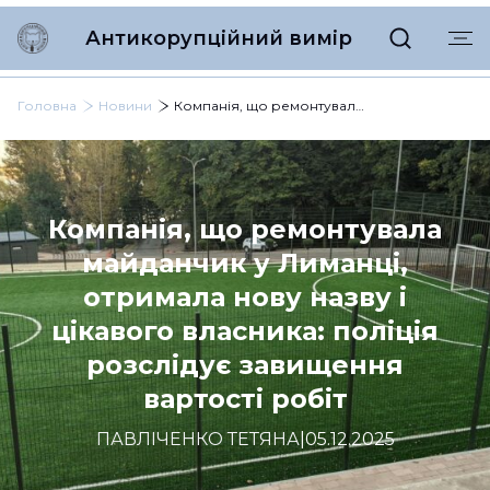
Антикорупційний вимір
Головна
Новини
Компанія, що ремонтувала майданчик у Лиманці, отримала нову назву і цікавого власника: поліція розслідує завищення вартості робіт
Компанія, що ремонтувала
майданчик у Лиманці,
отримала нову назву і
цікавого власника: поліція
розслідує завищення
вартості робіт
ПАВЛІЧЕНКО ТЕТЯНА
|
05.12.2025