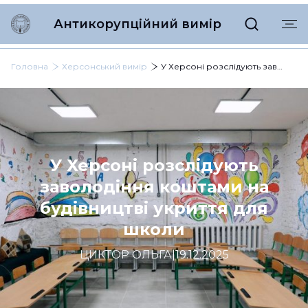
Антикорупційний вимір
Головна
Херсонський вимір
У Херсоні розслідують заволодіння коштами на будівництві укриття для школи
У Херсоні розслідують
заволодіння коштами на
будівництві укриття для
школи
ЦИКТОР ОЛЬГА
|
19.12.2025