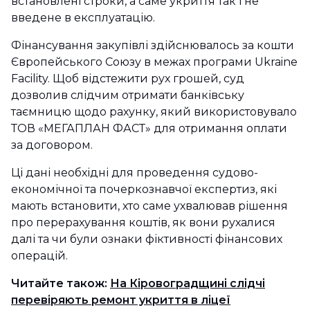
встановлені строки, а саме укриття так і не
введене в експлуатацію.
Фінансування закупівлі здійснювалось за кошти
Європейського Союзу в межах програми Ukraine
Facility. Щоб відстежити рух грошей, суд
дозволив слідчим отримати банківську
таємницю щодо рахунку, який використовувало
ТОВ «МЕГАПЛАН ФАСТ» для отримання оплати
за договором.
Ці дані необхідні для проведення судово-
економічної та почеркознавчої експертиз, які
мають встановити, хто саме ухвалював рішення
про перерахування коштів, як вони рухалися
далі та чи були ознаки фіктивності фінансових
операцій.
Читайте також:
На Кіровоградщині слідчі
перевіряють ремонт укриття в ліцеї