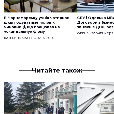
В Чорноморську учнів чотирьох
СБУ і Одеська МВ
шкіл годуватиме чоловік
Договори з бізне
чиновниці, що працював на
звʼязки з ДНР, ро
«скандальну» фірму
ОЛЕНА КРАВЧЕНКО
|
22
КАТЕРИНА МАДЕНС
|
02.02.2026
Читайте також