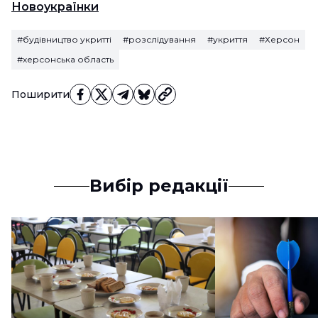
Новоукраїнки
#будівництво укритті
#розслідування
#укриття
#Херсон
#херсонська область
Поширити
Вибір редакції