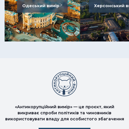
Одеський вимір
Херсонський в
«Антикорупційний вимір» — це проєкт, який
викриває спроби політиків та чиновників
використовувати владу для особистого збагачення