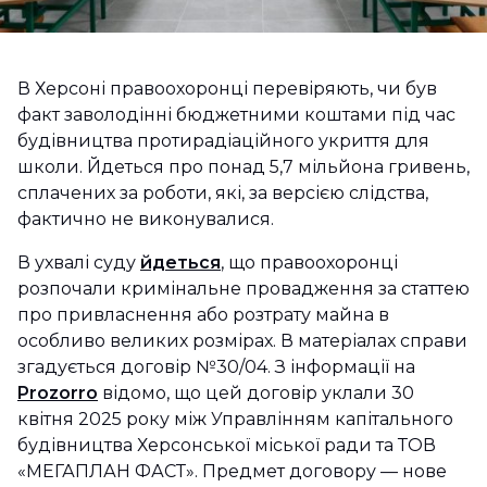
В Херсоні правоохоронці перевіряють, чи був
факт заволодінні бюджетними коштами під час
будівництва протирадіаційного укриття для
школи. Йдеться про понад 5,7 мільйона гривень,
сплачених за роботи, які, за версією слідства,
фактично не виконувалися.
В ухвалі суду
йдеться
, що правоохоронці
розпочали кримінальне провадження за статтею
про привласнення або розтрату майна в
особливо великих розмірах. В матеріалах справи
згадується договір №30/04. З інформації на
Prozorro
відомо, що цей договір уклали 30
квітня 2025 року між Управлінням капітального
будівництва Херсонської міської ради та ТОВ
«МЕГАПЛАН ФАСТ». Предмет договору — нове