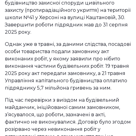
будівництво захисної споруди цивільного
захисту (протирадіаційного укриття) на території
школи №41 у Херсоні на вулиці Каштановій, 30.
Завершити роботи підрядник мав до 31 серпня
2025 року.
Однак уже в травні, за даними слідства, посадові
особи товариства подали замовнику акт
виконаних робіт, у якому заявили про нібито
виконання частини будівельних робіт. 19 травня
2025 року акт передали замовнику, а 21 травня
Управління капітального будівництва оплатило
підряднику 5,7 мільйона гривень за ним.
Під час перевірки з виїздом на будівельний
майданчик, ініційованої самим замовником,
з’ясувалося, що роботи, зазначені в акті,
фактично не виконувалися. Договір було згодом
розірвано через невиконання робіт у