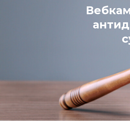
Вебкам
антидр
с