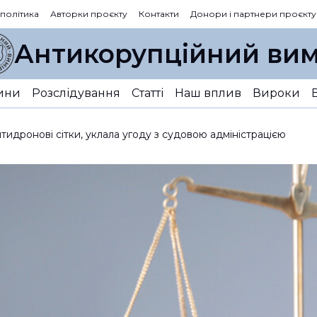
 політика
Авторки проєкту
Контакти
Донори і партнери проєкту
Антикорупційний вим
ини
Розслідування
Статті
Наш вплив
Вироки
тидронові сітки, уклала угоду з судовою адміністрацією