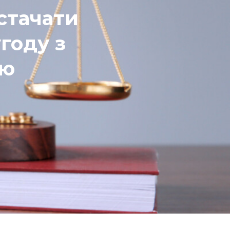
стачати
году з
єю