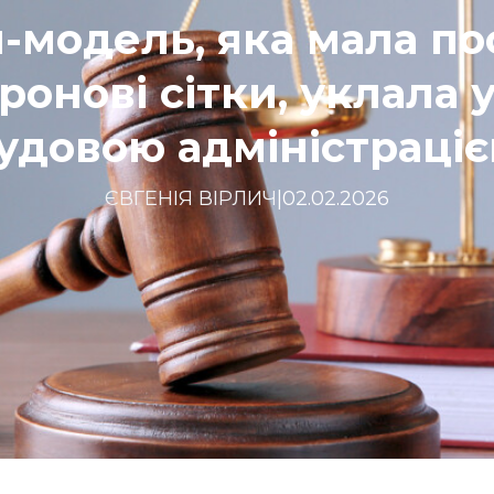
-модель, яка мала по
онові сітки, уклала у
удовою адміністраці
ЄВГЕНІЯ ВІРЛИЧ
|
02.02.2026