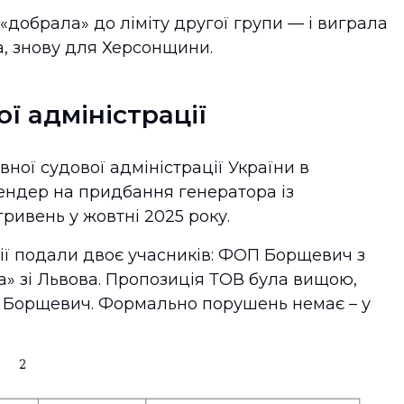
добрала» до ліміту другої групи — і виграла
а, знову для Херсонщини.
ї адміністрації
ної судової адміністрації України в
ендер на придбання генератора із
гривень у жовтні 2025 року.
ії подали двоє учасників: ФОП Борщевич з
а» зі Львова. Пропозиція ТОВ була вищою,
и Борщевич. Формально порушень немає – у