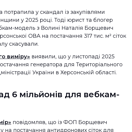
 потрапила у скандал із закупівлями
нщини у 2025 році. Тоді юрист та блогер
ебкам-модель з Волині Наталія Борщевич
рсонської ОВА на постачання 317 тис. м² сіток
далу скасували.
го виміру»
виявили, що у листопаді 2025
постачання генератора для Територіального
іністрації України в Херсонській області.
ад 6 мільйонів для вебкам-
мір»
повідомляв, що із ФОП Борщевич
у на постачання антидронових сіток для