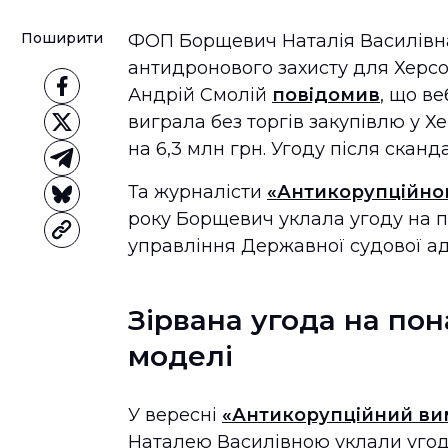
Поширити
ФОП Борщевич Наталія Василівна
антидронового захисту для Херсо
Андрій Смолій
повідомив
, що в
виграла без торгів закупівлю у Хе
на 6,3 млн грн. Угоду після скан
Та журналісти
«Антикорупційно
року Борщевич уклала угоду на 
управління Державної судової адм
Зірвана угода на пон
моделі
У вересні
«Антикорупційний ви
Наталею Василівною уклали угод