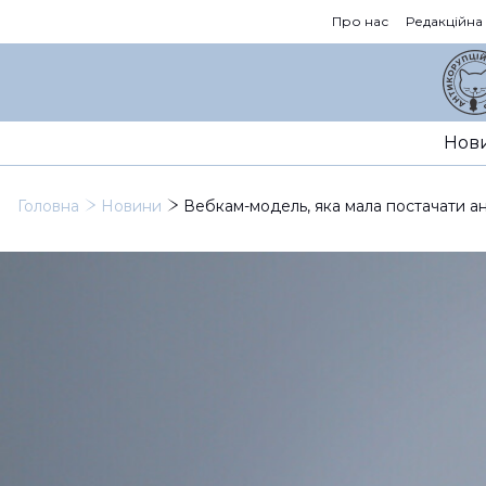
Про нас
Редакційна
Нов
Головна
Новини
Вебкам-модель, яка мала постачати ан