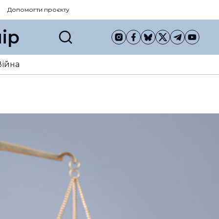
Допомогти проєкту
ір
Війна