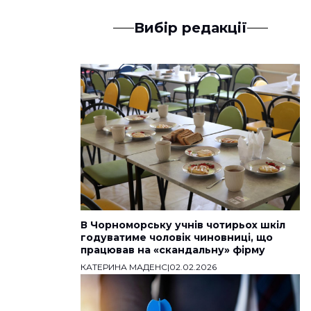
Вибір редакції
В Чорноморську учнів чотирьох шкіл
годуватиме чоловік чиновниці, що
працював на «скандальну» фірму
КАТЕРИНА МАДЕНС
|
02.02.2026