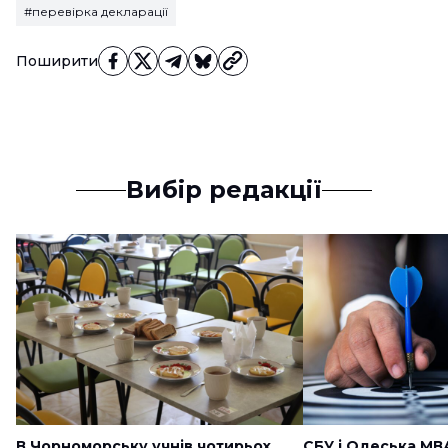
#перевірка декларації
Поширити
Вибір редакції
В Чорноморську учнів чотирьох
СБУ і Одеська МВ