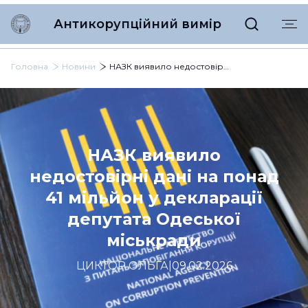
Антикорупційний вимір
Головна
Новини
НАЗК виявило недостовірні дані на понад 41 мільйон у декларації депутата Одеської міськради
НАЗК виявило
недостовірні дані на понад
41 мільйон у декларації
депутата Одеської
міськради
ЦИКТОР ОЛЬГА
|
09.02.2026