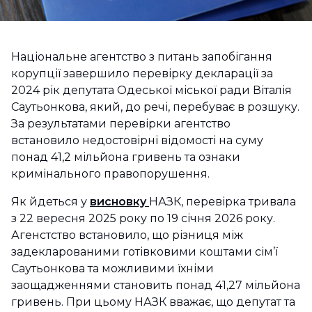
Національне агентство з питань запобігання
корупції завершило перевірку декларації за
2024 рік депутата Одеської міської ради Віталія
Саутьонкова, який, до речі, перебуває в розшуку.
За результатами перевірки агентство
встановило недостовірні відомості на суму
понад 41,2 мільйона гривень та ознаки
кримінального правопорушення.
Як йдеться у
висновку
НАЗК, перевірка тривала
з 22 вересня 2025 року по 19 січня 2026 року.
Агенстство встановило, що різниця між
задекларованими готівковими коштами сім’ї
Саутьонкова та можливими їхніми
заощадженнями становить понад 41,27 мільйона
гривень. При цьому НАЗК вважає, що депутат та