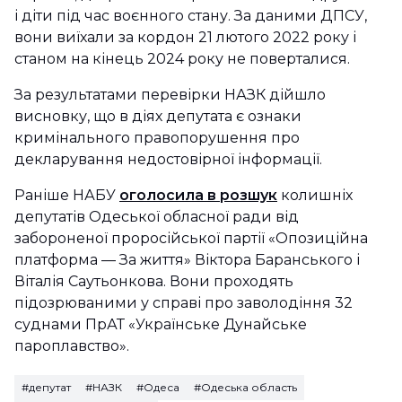
і діти під час воєнного стану. За даними ДПСУ,
вони виїхали за кордон 21 лютого 2022 року і
станом на кінець 2024 року не поверталися.
За результатами перевірки НАЗК дійшло
висновку, що в діях депутата є ознаки
кримінального правопорушення про
декларування недостовірної інформації.
Раніше НАБУ
оголосила в розшук
колишніх
депутатів Одеської обласної ради від
забороненої проросійської партії «Опозиційна
платформа — За життя» Віктора Баранського і
Віталія Саутьонкова. Вони проходять
підозрюваними у справі про заволодіння 32
суднами ПрАТ «Українське Дунайське
пароплавство».
#депутат
#НАЗК
#Одеса
#Одеська область