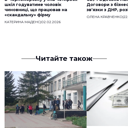
шкіл годуватиме чоловік
Договори з бізне
чиновниці, що працював на
звʼязки з ДНР, ро
«скандальну» фірму
ОЛЕНА КРАВЧЕНКО
|
22
КАТЕРИНА МАДЕНС
|
02.02.2026
Читайте також