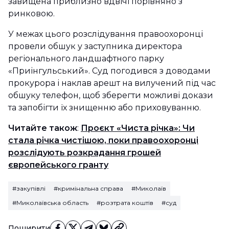
завищена приблизно вдвічі порівняно з
ринковою.
У межах цього розслідування правоохоронці
провели обшук у заступника директора
регіонального ландшафтного парку
«Приінгульський». Суд погодився з доводами
прокурора і наклав арешт на вилучений під час
обшуку телефон, щоб зберегти можливі докази
та запобігти їх знищенню або приховуванню.
Читайте також
:
Проєкт «Чиста річка»: Чи
стала річка чистішою, поки правоохоронці
розслідують розкрадання грошей
європейського гранту
#закупівлі
#кримінальна справа
#Миколаїв
#Миколаївська область
#розтрата коштів
#суд
Поширити