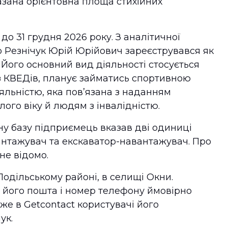
казана орієнтовна площа стихійних
о 31 грудня 2026 року. З аналітичної
о Резнічук Юрій Юрійович зареєструвався як
Його основний вид діяльності стосується
 з КВЕДів, планує займатись спортивною
іяльністю, яка пов’язана з наданням
ого віку й людям з інвалідністю.
ну базу підприємець вказав дві одиниці
вантажувач та екскаватор-навантажувач. Про
не відомо.
одільському районі, в селищі Окни.
о його пошта і номер телефону ймовірно
же в Getcontact користувачі його
ук.