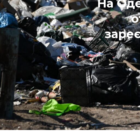
На Оде
о
зареє