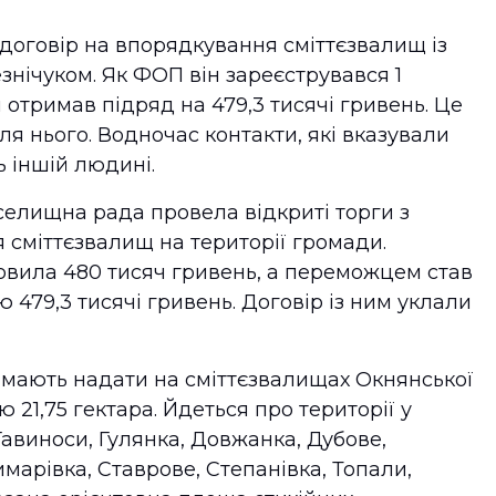
договір на впорядкування сміттєзвалищ із
нічуком. Як ФОП він зареєструвався 1
я отримав підряд на 479,3 тисячі гривень. Це
я нього. Водночас контакти, які вказували
ь іншій людині.
селищна рада провела відкриті торги з
сміттєзвалищ на території громади.
новила 480 тисяч гривень, а переможцем став
 479,3 тисячі гривень. Договір із ним уклали
 мають надати на сміттєзвалищах Окнянської
21,75 гектара. Йдеться про території у
Гавиноси, Гулянка, Довжанка, Дубове,
марівка, Ставрове, Степанівка, Топали,