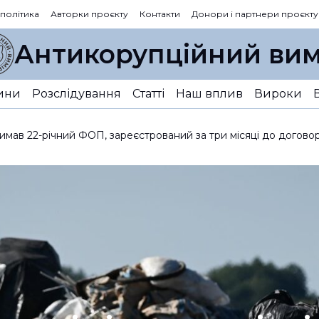
 політика
Авторки проєкту
Контакти
Донори і партнери проєкту
Антикорупційний вим
ини
Розслідування
Статті
Наш вплив
Вироки
имав 22-річний ФОП, зареєстрований за три місяці до догово