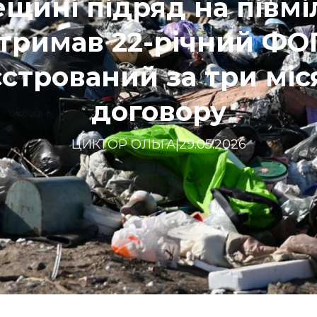
щині підряд на півм
тримав 22-річний ФО
стрований за три міс
договору
ЦИКТОР ОЛЬГА
|
29.05.2026