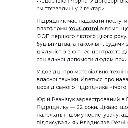
Федосіївка і Чорна. У договорі в
сміттєзвалищ у 2 гектари.
Підрядник має надавати послуги д
платформи
YouControl
відомо, щ
ФОП першого лютого цього року. 
будівництва, а також він, судячи
діяльністю в фітнес-центрах та д
соціальної допомоги людям похил
У довідці про матеріально-техніч
власної техніки. Йдеться про на
досвід самого підрядника нічого 
Юрій Резнічук зареєстрований в П
Підряднику — 22 роки. Цікаво, щ
належать іншому користувачу, ад
підписували як Владислав Резніч