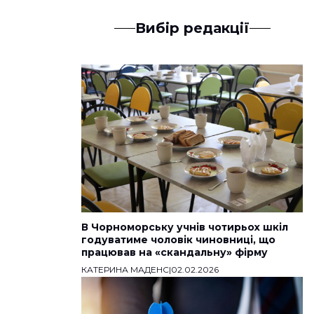
Вибір редакції
В Чорноморську учнів чотирьох шкіл
годуватиме чоловік чиновниці, що
працював на «скандальну» фірму
КАТЕРИНА МАДЕНС
|
02.02.2026