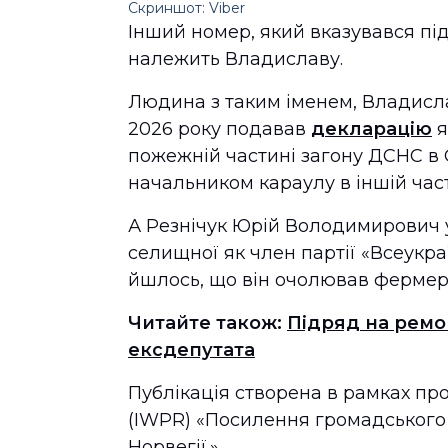
Скриншот: Viber
Інший номер, який вказувався під
належить Владиславу.
Людина з таким іменем, Владисла
2026 року подавав
декларацію
я
пожежній частині загону ДСНС в О
начальником караулу в іншій част
А Резнічук Юрій Володимирович 
селищної як член партії «Всеукра
йшлось, що він очолював фермерс
Читайте також:
Підряд на ремо
ексдепутата
Публікація створена в рамках про
(IWPR) «Посилення громадського
Норвегії.»