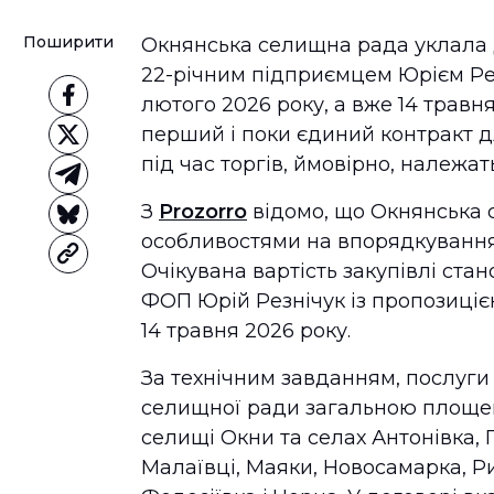
Поширити
Окнянська селищна рада уклала 
22-річним підприємцем Юрієм Рез
лютого 2026 року, а вже 14 травн
перший і поки єдиний контракт дл
під час торгів, ймовірно, належат
З
Prozorro
відомо, що Окнянська 
особливостями на впорядкування 
Очікувана вартість закупівлі ста
ФОП Юрій Резнічук із пропозицією
14 травня 2026 року.
За технічним завданням, послуги
селищної ради загальною площею 
селищі Окни та селах Антонівка, 
Малаївці, Маяки, Новосамарка, Ри