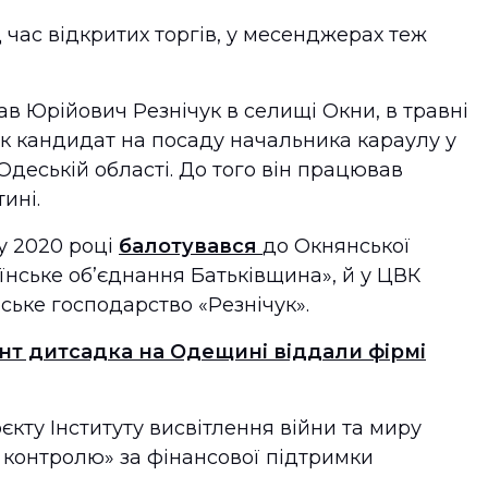
 час відкритих торгів, у месенджерах теж
в Юрійович Резнічук в селищі Окни, в травні
к кандидат на посаду начальника караулу у
деській області. До того він працював
ині.
у 2020 році
балотувався
до Окнянської
їнське об’єднання Батьківщина», й у ЦВК
ьке господарство «Резнічук».
нт дитсадка на Одещині віддали фірмі
єкту Інституту висвітлення війни та миру
 контролю» за фінансової підтримки