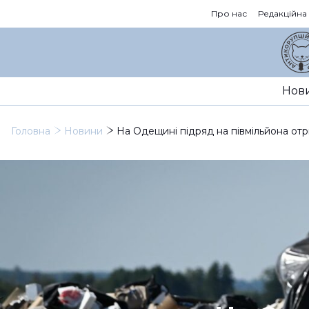
Про нас
Редакційна
Нов
Головна
Новини
На Одещині підряд на півмільйона отр