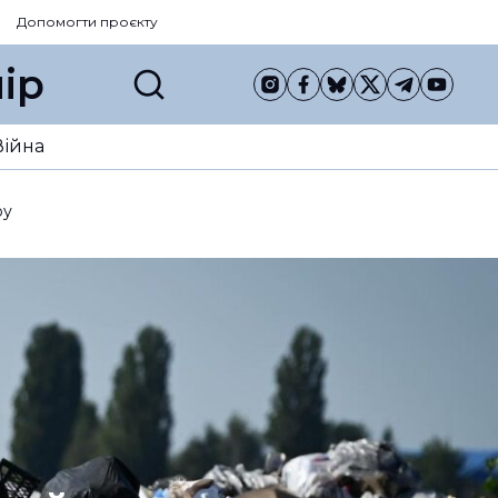
Допомогти проєкту
ір
Війна
ру