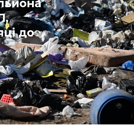
ільйона
П,
яці до