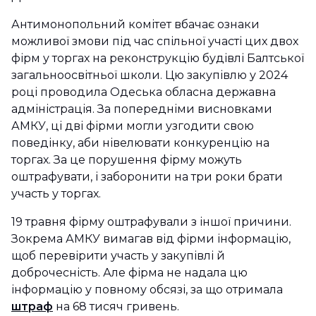
Антимонопольний комітет вбачає ознаки
можливої змови під час спільної участі цих двох
фірм у торгах на реконструкцію будівлі Балтської
загальноосвітньої школи. Цю закупівлю у 2024
році проводила Одеська обласна державна
адміністрація. За попередніми висновками
АМКУ, ці дві фірми могли узгодити свою
поведінку, аби нівелювати конкуренцію на
торгах. За це порушення фірму можуть
оштрафувати, і заборонити на три роки брати
участь у торгах.
19 травня фірму оштрафували з іншої причини.
Зокрема АМКУ вимагав від фірми інформацію,
щоб перевірити участь у закупівлі й
доброчесність. Але фірма не надала цю
інформацію у повному обсязі, за що отримала
штраф
на 68 тисяч гривень.