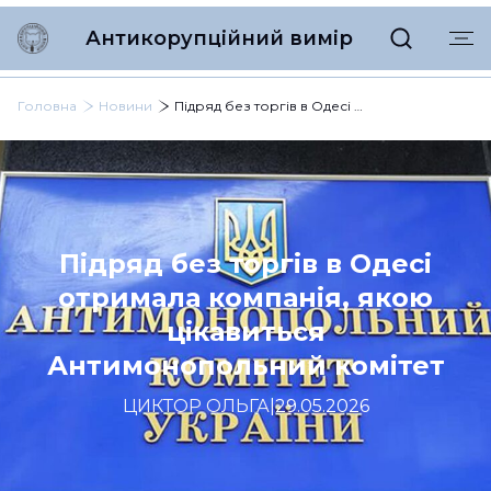
Антикорупційний вимір
Головна
Новини
Підряд без торгів в Одесі отримала компанія, якою цікавиться Антимонопольний комітет
Підряд без торгів в Одесі
отримала компанія, якою
цікавиться
Антимонопольний комітет
ЦИКТОР ОЛЬГА
|
29.05.2026