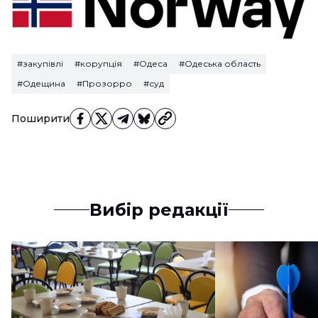
#закупівлі
#корупція
#Одеса
#Одеська область
#Одещина
#Прозорро
#суд
Поширити
Вибір редакції