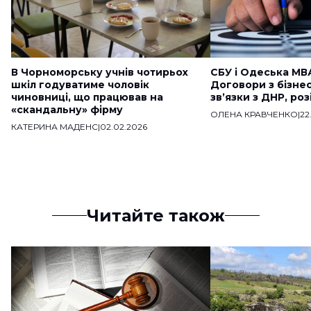
В Чорноморську учнів чотирьох
СБУ і Одеська МВ
шкіл годуватиме чоловік
Договори з бізне
чиновниці, що працював на
звʼязки з ДНР, ро
«скандальну» фірму
ОЛЕНА КРАВЧЕНКО
|
22
КАТЕРИНА МАДЕНС
|
02.02.2026
Читайте також