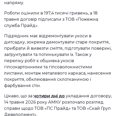
напряму.
Роботи оцінили в 197,4 тисячі гривень, а 18
травня договір підписали з ТОВ «Пожежна
служба Прайд».
Підрядник має відремонтувати укоси в
дитсадку, зокрема демонтувати старе покриття,
прибрати й вивезти сміття, підготувати поверхні,
заґрунтувати та потинькувати їх. Також у
переліку робіт є обшивка укосів
гіпсокартонними та гіпсоволокнистими
листами, монтаж металевого каркаса, нанесення
покриття, обклеювання склотканиною і
фарбування стін.
Цікаво, що за
чотири дні до
укладання договору,
14 травня 2026 року АМКУ розпочало розгляд
справи щодо ТОВ «ПС Прайд» та ТОВ «Скай Груп
Девелопмент».