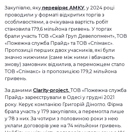
Закупівлю, яку
перевіряє АМКУ
, у 2024 році
проводили у форматі відкритих торгів з
особливостями, а очікувана вартість робіт
становила 179,6 мільйона гривень. У торгах
брали участь ТОВ «Скай Груп Девелопмент», ТОВ
«Пожежна служба Прайд» та ТОВ «Спімакс».
Пропозиції перших двох учасників, які були
значно нижчими (саме між ними і вбачають
змову) замовник відхилив, а переможцем стало
ТОВ «Спімакс» із пропозицією 179,2 мільйона
гривень.
За даними
Clarity-project,
ТОВ «Пожежна служба
Прайд» зареєстрували в Одесі у грудні 2021
року. Керує компанією Григорій Діногло. Фірма
брала участь у 179 закупівлях, а перемогла лише
у 78 з них. За чотири з половиною роки з нею
уклали договорів уже на 74 мільйони гривень.