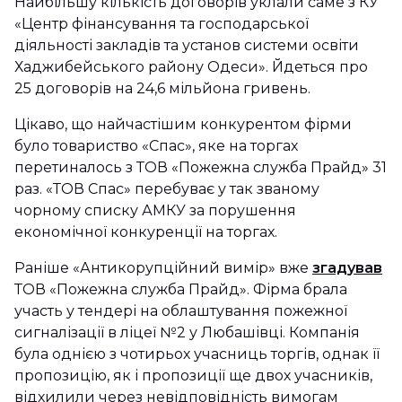
Найбільшу кількість договорів уклали саме з КУ
«Центр фінансування та господарської
діяльності закладів та установ системи освіти
Хаджибейського району Одеси». Йдеться про
25 договорів на 24,6 мільйона гривень.
Цікаво, що найчастішим конкурентом фірми
було товариство «Спас», яке на торгах
перетиналось з ТОВ «Пожежна служба Прайд» 31
раз. «ТОВ Спас» перебуває у так званому
чорному списку АМКУ за порушення
економічної конкуренції на торгах.
Раніше «Антикорупційний вимір» вже
згадував
ТОВ «Пожежна служба Прайд». Фірма брала
участь у тендері на облаштування пожежної
сигналізації в ліцеї №2 у Любашівці. Компанія
була однією з чотирьох учасниць торгів, однак її
пропозицію, як і пропозиції ще двох учасників,
відхилили через невідповідність вимогам