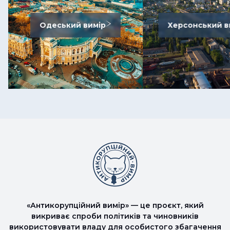
Одеський вимір
Херсонський в
«Антикорупційний вимір» — це проєкт, який
викриває спроби політиків та чиновників
використовувати владу для особистого збагачення