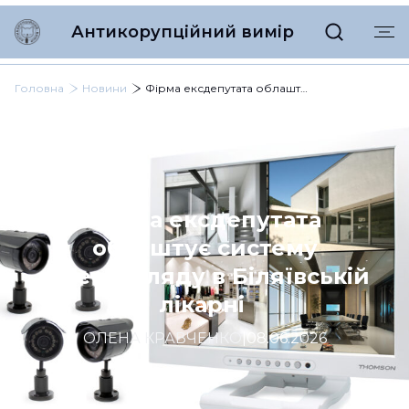
Антикорупційний вимір
Головна
Новини
Фірма ексдепутата облаштує систему відеонагляду в Біляївській лікарні
Фірма ексдепутата
облаштує систему
відеонагляду в Біляївській
лікарні
ОЛЕНА КРАВЧЕНКО
|
08.06.2026