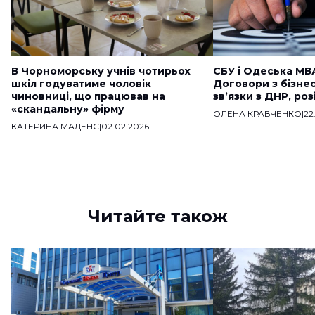
В Чорноморську учнів чотирьох
СБУ і Одеська МВ
шкіл годуватиме чоловік
Договори з бізне
чиновниці, що працював на
звʼязки з ДНР, ро
«скандальну» фірму
ОЛЕНА КРАВЧЕНКО
|
22
КАТЕРИНА МАДЕНС
|
02.02.2026
Читайте також