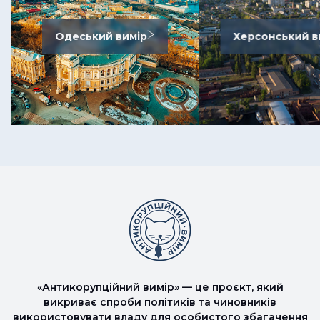
Одеський вимір
Херсонський в
«Антикорупційний вимір» — це проєкт, який
викриває спроби політиків та чиновників
використовувати владу для особистого збагачення