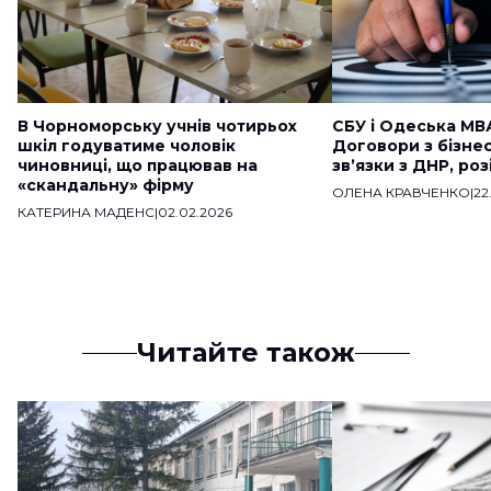
В Чорноморську учнів чотирьох
СБУ і Одеська МВ
шкіл годуватиме чоловік
Договори з бізне
чиновниці, що працював на
звʼязки з ДНР, ро
«скандальну» фірму
ОЛЕНА КРАВЧЕНКО
|
22
КАТЕРИНА МАДЕНС
|
02.02.2026
Читайте також