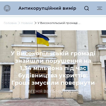
Антикорупційний вимір
Головна
Новини
У Високопільській громаді знайшли порушення на 1,34 мільйона під час будівництва укриттів: Гроші змусили повернути
У Високопільській громаді
знайшли порушення на
1,34 мільйона під час
будівництва укриттів:
Гроші змусили повернути
ЄВГЕНІЯ ВІРЛИЧ
|
09.06.2026