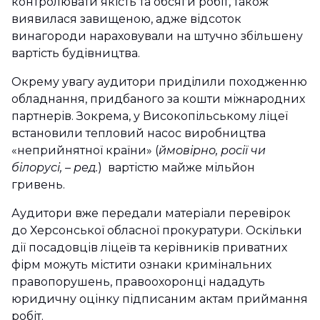
контролювати якість та обсяги робіт, також
виявилася завищеною, адже відсоток
винагороди нараховували на штучно збільшену
вартість будівництва.
Окрему увагу аудитори приділили походженню
обладнання, придбаного за кошти міжнародних
партнерів. Зокрема, у Високопільському ліцеї
встановили тепловий насос виробництва
«неприйнятної країни» (
ймовірно, росії чи
білорусі, – ред.
) вартістю майже мільйон
гривень.
Аудитори вже передали матеріали перевірок
до Херсонської обласної прокуратури. Оскільки
дії посадовців ліцеїв та керівників приватних
фірм можуть містити ознаки кримінальних
правопорушень, правоохоронці нададуть
юридичну оцінку підписаним актам приймання
робіт.