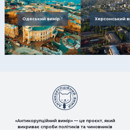
Одеський вимір
Херсонський в
«Антикорупційний вимір» — це проєкт, який
викриває спроби політиків та чиновників