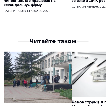
чиновниці, що працював на
звʼязки з ДНР, ро
«скандальну» фірму
ОЛЕНА КРАВЧЕНКО
|
22
КАТЕРИНА МАДЕНС
|
02.02.2026
Читайте також
Реконструкція п