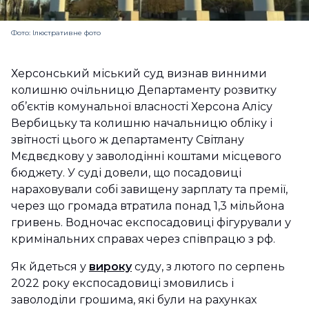
Фото: Ілюстративне фото
Херсонський міський суд визнав винними
колишню очільницю Департаменту розвитку
об’єктів комунальної власності Херсона Алісу
Вербицьку та колишню начальницю обліку і
звітності цього ж департаменту Світлану
Мєдвєдкову у заволодінні коштами місцевого
бюджету. У суді довели, що посадовиці
нараховували собі завищену зарплату та премії,
через що громада втратила понад 1,3 мільйона
гривень. Водночас експосадовиці фігурували у
кримінальних справах через співпрацю з рф.
Як йдеться у
вироку
суду, з лютого по серпень
2022 року експосадовиці змовились і
заволоділи грошима, які були на рахунках