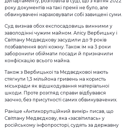
департаменту, розповіла в суді, що з квітня 2022
року документів на такі премії не було, але
обвинувачені нараховували собі завищені суми.
Суд визнав обох експосадовиць винними у
заволодінні чужим майном. Алісу Вербицьку і
Світлану Мєдвєдкову засудили до 9 років
позбавлення волі кожну. Також їм на 3 роки
заборонили обіймати посади й призначили
конфіскацію всього майна.
Також з Вербицької та Мєдвєдкової мають
стягнути 1,3 мільйона гривень на користь
міськради як відшкодування матеріальної
шкоди. Проте розгляд справи відбувався
заочно, без присутності самих обвинувачених.
Раніше «Антикорупційний вимір» писав, що
Світлану Медвєдкову, яка «засвітилась» у
російському інфопросторі, судять за державну