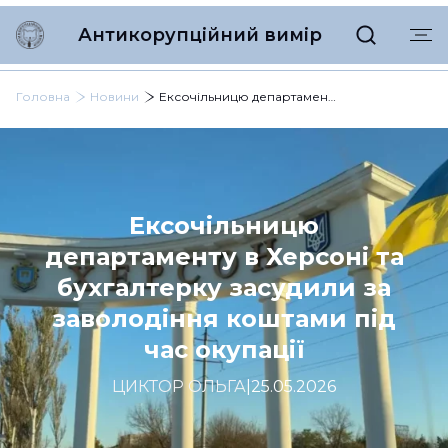
Антикорупційний вимір
Головна
Новини
Ексочільницю департаменту в Херсоні та бухгалтерку засудили за заволодіння коштами під час окупації
Ексочільницю
департаменту в Херсоні та
бухгалтерку засудили за
заволодіння коштами під
час окупації
ЦИКТОР ОЛЬГА
|
25.05.2026