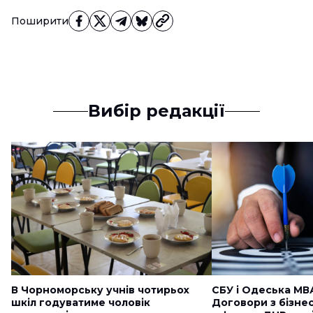
Поширити
Вибір редакції
В Чорноморську учнів чотирьох
СБУ і Одеська МВ
шкіл годуватиме чоловік
Договори з бізне