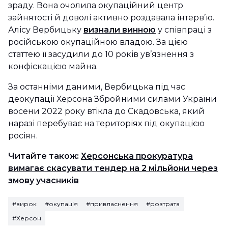
зраду. Вона очолила окупаційний центр
зайнятості й доволі активно роздавала інтерв’ю.
Алісу Вербицьку
визнали винною
у співпраці з
російською окупаційною владою. За цією
статтею її засудили до 10 років ув’язнення з
конфіскацією майна.
За останніми даними, Вербицька під час
деокупації Херсона Збройними силами України
восени 2022 року втікла до Скадовська, який
наразі перебуває на територіях під окупацією
росіян.
Читайте також:
Херсонська прокуратура
вимагає скасувати тендер на 2 мільйони через
змову учасників
#вирок
#окупація
#привласнення
#розтрата
#Херсон