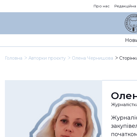
Про нас
Редакційна
Нов
Головна
Авторки проєкту
Олена Чернишова
Сторінк
Оле
Журналістк
Журналіс
закупіве
початком