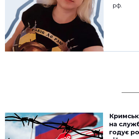
рф.
Кримськ
на служб
годує ро