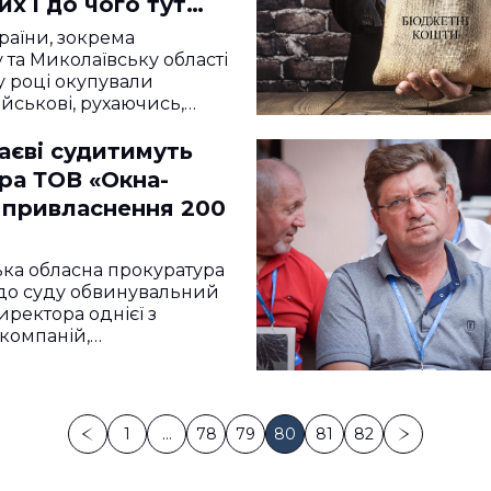
их і до чого тут
кий бізнесмен
раїни, зокрема
 та Миколаївську області
 році окупували
ійськові, рухаючись,…
аєві судитимуть
ра ТОВ «Окна-
а привласнення 200
ка обласна прокуратура
до суду обвинувальний
иректора однієї з
компаній,…
1
…
78
79
80
81
82