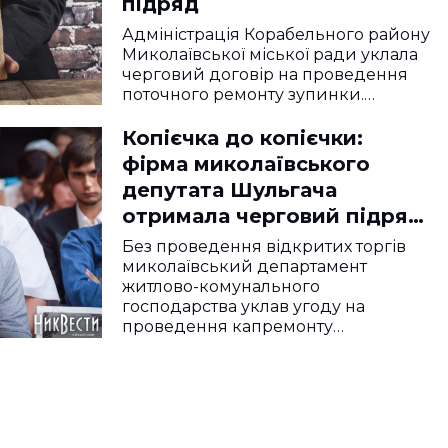
підряд
Адміністрація Корабельного району
Миколаївської міської ради уклала
черговий договір на проведення
поточного ремонту зупинки.…
Копієчка до копієчки:
фірма миколаївського
депутата Шульгача
отримала черговий підряд
на ремонт за бюджетні
Без проведення відкритих торгів
кошти
миколаївський департамент
житлово-комунального
господарства уклав угоду на
проведення капремонту
внутрішньоквартального…