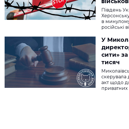
військов
українсь
Південь Ук
Косюк
Херсонську
в минулому
російські в
У Микол
директо
сити» з
тисяч
Миколаївсь
скерувала 
акт щодо д
приватних 