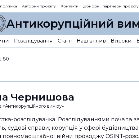
 політика
Авторки проєкту
Контакти
Донори і партнери проєкту
Антикорупційний вим
ини
Розслідування
Статті
Наш вплив
Вироки
а 80
на Чернишова
а «Антикорупційного виміру»
тка-розслідувачка. Розслідуваннями почала зай
ль, судові справи, корупція у сфері будівництва
 повномасштабної війни проводжу OSINT-розсл