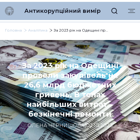
Антикорупційний вимір
Головна
Аналітика
За 2023 рік на Одещині провели закупівель на 26,6 млрд бюджетних гривень. В топах найбільших витрат – безкінечні ремонти
За 2023 рік на Одещині
провели закупівель на
26,6 млрд бюджетних
гривень. В топах
найбільших витрат –
безкінечні ремонти
ОЛЕНА ЧЕРНИШОВА
|
02.10.2023