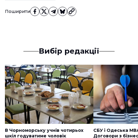
Поширити
Вибір редакції
В Чорноморську учнів чотирьох
СБУ і Одеська МВ
шкіл годуватиме чоловік
Договори з бізне