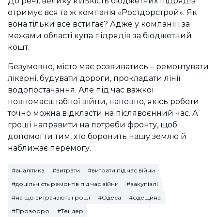
До речі, велику кількість бюджетних підрядів
отримує вся та ж компанія «Ростдорстрой». Як
вона тільки все встигає? Адже у компанії і за
межами області купа підрядів за бюджетний
кошт.
Безумовно, місто має розвиватись – ремонтувати
лікарні, будувати дороги, прокладати лінії
водопостачання. Але під час важкої
повномасштабної війни, напевно, якісь роботи
точно можна відкласти на післявоєнний час. А
гроші направити на потреби фронту, щоб
допомогти тим, хто боронить нашу землю й
наближає перемогу.
#аналітика
#витрати
#витрати під час війни
#доцільність ремонтів під час війни
#закупівлі
#на що витрачають гроші
#Одеса
#одещина
#Прозорро
#Тендер