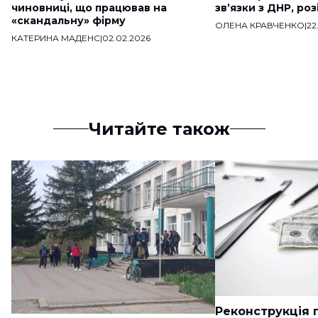
чиновниці, що працював на
звʼязки з ДНР, ро
«скандальну» фірму
ОЛЕНА КРАВЧЕНКО
|
22
КАТЕРИНА МАДЕНС
|
02.02.2026
Читайте також
Реконструкція п