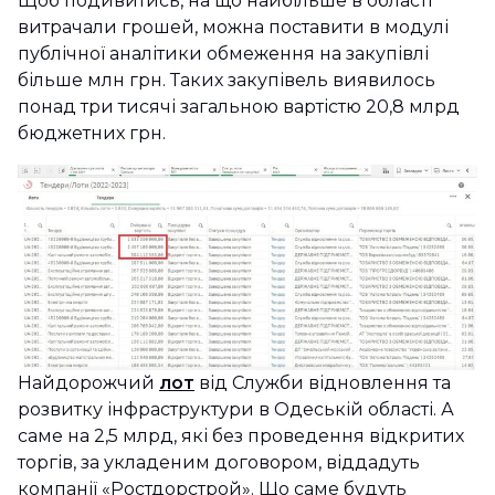
Щоб подивитись, на що найбільше в області
витрачали грошей, можна поставити в модулі
публічної аналітики обмеження на закупівлі
більше млн грн. Таких закупівель виявилось
понад три тисячі загальною вартістю 20,8 млрд
бюджетних грн.
Найдорожчий
лот
від Служби відновлення та
розвитку інфраструктури в Одеській області. А
саме на 2,5 млрд, які без проведення відкритих
торгів, за укладеним договором, віддадуть
компанії «Ростдорстрой». Що саме будуть