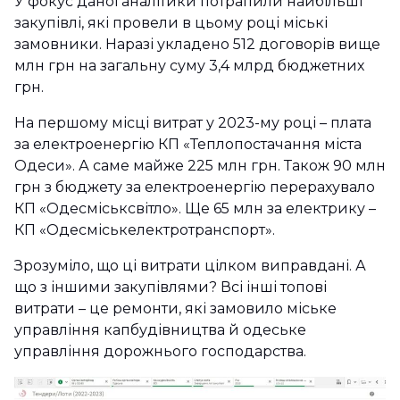
У фокус даної аналітики потрапили найбільші
закупівлі, які провели в цьому році міські
замовники. Наразі укладено 512 договорів вище
млн грн на загальну суму 3,4 млрд бюджетних
грн.
На першому місці витрат у 2023-му році – плата
за електроенергію КП «Теплопостачання міста
Одеси». А саме майже 225 млн грн. Також 90 млн
грн з бюджету за електроенергію перерахувало
КП «Одесміськсвітло». Ще 65 млн за електрику –
КП «Одесміськелектротранспорт».
Зрозуміло, що ці витрати цілком виправдані. А
що з іншими закупівлями? Всі інші топові
витрати – це ремонти, які замовило міське
управління капбудівництва й одеське
управління дорожнього господарства.