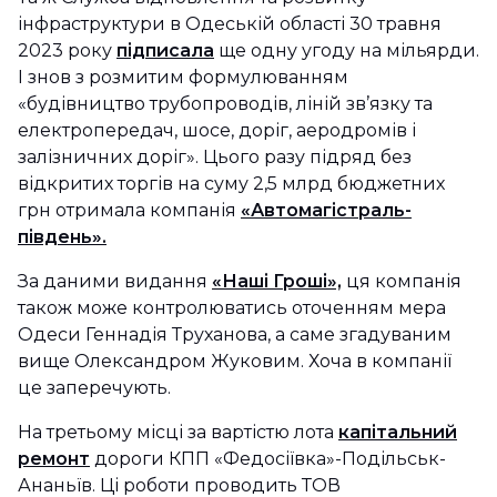
інфраструктури в Одеській області 30 травня
2023 року
підписала
ще одну угоду на мільярди.
І знов з розмитим формулюванням
«будівництво трубопроводів, ліній зв’язку та
електропередач, шосе, доріг, аеродромів і
залізничних доріг». Цього разу підряд без
відкритих торгів на суму 2,5 млрд бюджетних
грн отримала компанія
«Автомагістраль-
південь».
За даними видання
«Наші Гроші»,
ця компанія
також може контролюватись оточенням мера
Одеси Геннадія Труханова, а саме згадуваним
вище Олександром Жуковим. Хоча в компанії
це заперечують.
На третьому місці за вартістю лота
капітальний
ремонт
дороги КПП «Федосіївка»-Подільськ-
Ананьїв. Ці роботи проводить ТОВ