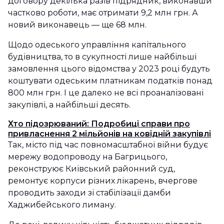
договору декілька разів підрядник, виконавши
частково роботи, має отримати 9,2 млн грн. А
новий виконавець — ще 68 млн.
Щодо одеського управління капітального
будівництва, то в сукупності лише найбільші
замовлення цього відомства у 2023 році будуть
коштувати одеським платникам податків понад
800 млн грн. І це далеко не всі проаналізовані
закупівлі, а найбільші десять.
Хто підозрюваний: Подробиці справи про
привласнення 2 мільйонів на ковідній закупівлі
Так, місто під час повномасштабної війни будує
мережу водопроводу на Багрицього,
реконструює Київський районний суд,
ремонтує корпуси різних лікарень, вчергове
проводить заходи зі стабілізації дамби
Хаджибейського лиману.