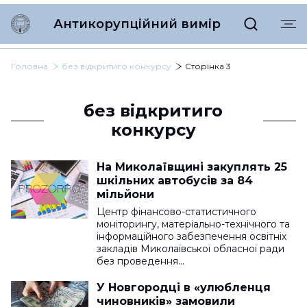
Антикорупційний вимір
Головна
без відкритиго конкурсу
Сторінка 3
без відкритиго
конкурсу
На Миколаївщині закуплять 25
шкільних автобусів за 84
мільйони
Центр фінансово-статистичного
моніторингу, матеріально-технічного та
інформаційного забезпечення освітніх
закладів Миколаївської обласної ради
без проведення…
У Новгородці в «улюбленця
чиновників» замовили