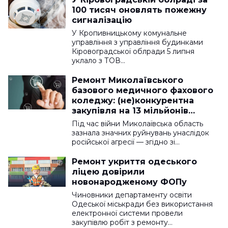
100 тисяч оновлять пожежну
сигналізацію
У Кропивницькому комунальне
управління з управління будинками
Кіровоградської облради 5 липня
уклало з ТОВ…
Ремонт Миколаївського
базового медичного фахового
коледжу: (не)конкурентна
закупівля на 13 мільйонів
гривень
Під час війни Миколаївська область
зазнала значних руйнувань унаслідок
російської агресії — згідно зі…
Ремонт укриття одеського
ліцею довірили
новонародженому ФОПу
Чиновники департаменту освіти
Одеської міськради без використання
електронної системи провели
закупівлю робіт з ремонту…