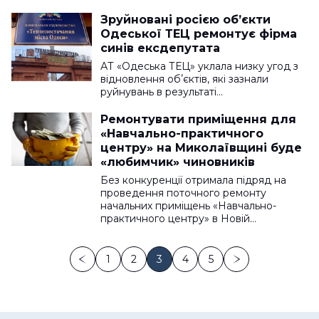
Зруйновані росією обʼєкти
Одеської ТЕЦ ремонтує фірма
синів ексдепутата
АТ «Одеська ТЕЦ» уклала низку угод з
відновлення обʼєктів, які зазнали
руйнувань в результаті…
Ремонтувати приміщення для
«Навчально-практичного
центру» на Миколаївщині буде
«любимчик» чиновників
Без конкуренції отримала підряд на
проведення поточного ремонту
начальних приміщень «Навчально-
практичного центру» в Новій…
1
2
3
4
5