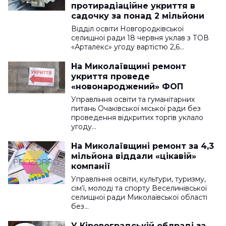
протирадіаційне укриття в
садочку за понад 2 мільйони
Відділ освіти Новгородківської
селищної ради 18 червня уклав з ТОВ
«Арталекс» угоду вартістю 2,6…
На Миколаївщині ремонт
укриття проведе
«новонароджений» ФОП
Управління освіти та гуманітарних
питань Очаківської міської ради без
проведення відкритих торгів уклало
угоду…
На Миколаївщині ремонт за 4,3
мільйона віддали «цікавій»
компанії
Управління освіти, культури, туризму,
сім’ї, молоді та спорту Веселинівської
селищної ради Миколаївської області
без…
У Кіровоградській облраді за