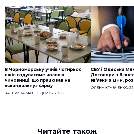
В Чорноморську учнів чотирьох
СБУ і Одеська МВ
шкіл годуватиме чоловік
Договори з бізне
чиновниці, що працював на
звʼязки з ДНР, ро
«скандальну» фірму
ОЛЕНА КРАВЧЕНКО
|
22
КАТЕРИНА МАДЕНС
|
02.02.2026
Читайте також