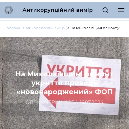
Антикорупційний вимір
Головна
Миколаївський вимір
На Миколаївщині ремонт укриття проведе «новонароджений» ФОП
На Миколаївщині ремонт
укриття проведе
«новонароджений» ФОП
ОЛЕНА ЧЕРНИШОВА
|
16.07.2024