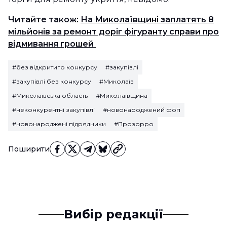
Читайте також:
На Миколаївщині заплатять 8
мільйонів за ремонт доріг фігуранту справи про
відмивання грошей
#без відкритиго конкурсу
#закупівлі
#закупівлі без конкурсу
#Миколаїв
#Миколаївська область
#Миколаївщина
#неконкурентні закупівлі
#новонароджений фоп
#новонароджені підрядники
#Прозорро
Поширити
Вибір редакції