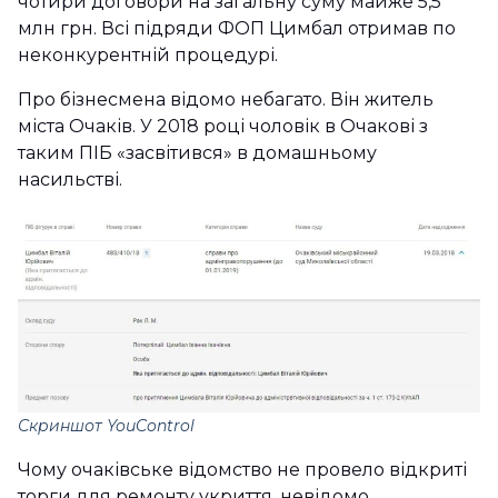
чотири договори на загальну суму майже 5,5
млн грн. Всі підряди ФОП Цимбал отримав по
неконкурентній процедурі.
Про бізнесмена відомо небагато. Він житель
міста Очаків. У 2018 році чоловік в Очакові з
таким ПІБ «засвітився» в домашньому
насильстві.
Скриншот YouControl
Чому очаківське відомство не провело відкриті
торги для ремонту укриття, невідомо.