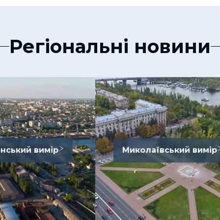
Регіональні новини
нський вимір
Миколаївський вимір