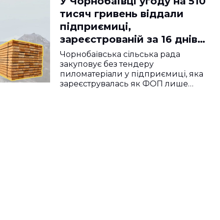
У Чорнобаївці угоду на 510
тисяч гривень віддали
підприємиці,
зареєстрованій за 16 днів
до закупівлі
Чорнобаївська сільська рада
закуповує без тендеру
пиломатеріали у підприємиці, яка
зареєструвалась як ФОП лише…