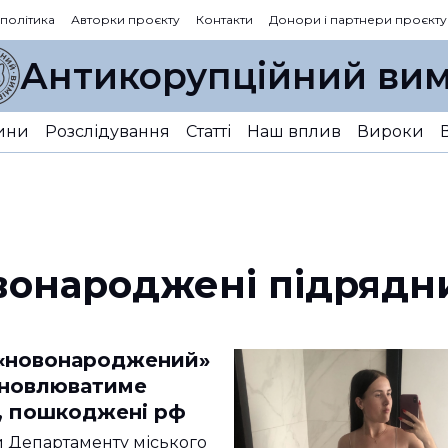
 політика
Авторки проєкту
Контакти
Донори і партнери проєкту
Антикорупційний вим
ини
Розслідування
Статті
Наш вплив
Вироки
вонароджені підрядн
 «новонароджений»
новлюватиме
, пошкоджені рф
 Департаменту міського