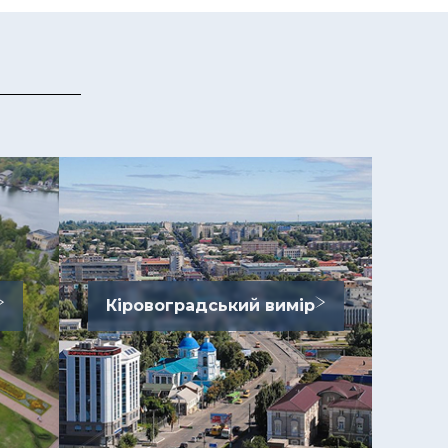
Кіровоградський вимір