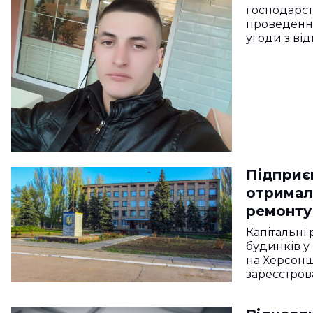
господарст
проведення
угоди з ві
Підприє
отримало
ремонту
Капітальні
будинків у
на Херсонщ
зареєстров