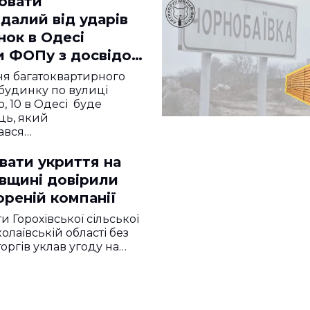
ювати
далий від ударів
нок в Одесі
и ФОПу з досвідом
ж рік
я багатоквартирного
будинку по вулиці
, 10 в Одесі буде
ць, який
ався…
вати укриття на
вщині довірили
реній компанії
ти Горохівської сільської
олаївській області без
оргів уклав угоду на…