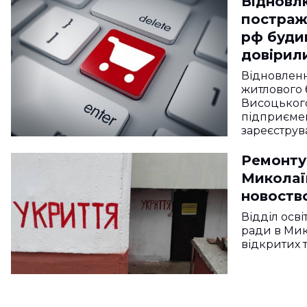
Відновл
постраж
рф буди
довірил
менш ні
Відновленн
житлового 
Висоцького
підприєме
зареєструв
Ремонту
Миколаї
новоство
Відділ осві
ради в Мик
відкритих т