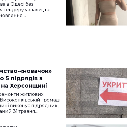
ва в Одесі без
 тендеру уклали дві
дновлення…
мство-«новачок»
 5 підрядів з
 на Херсонщині
 ремонти житлових
 Високопільській громаді
ині виконує підрядник,
аний 31 травня…