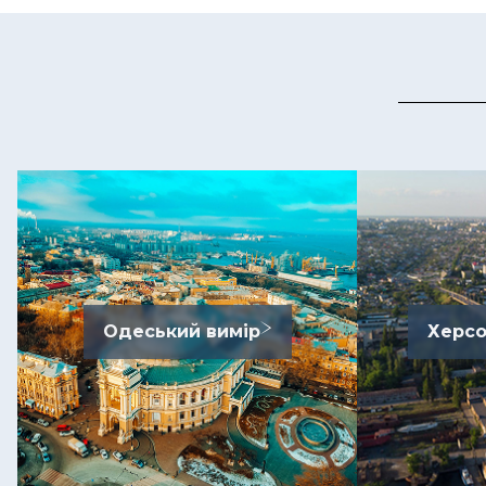
Одеський вимір
Херсо