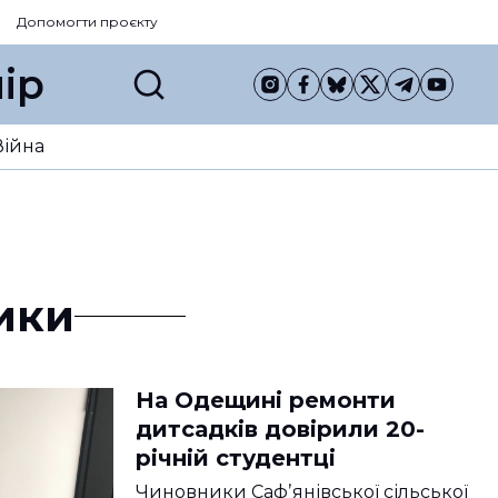
Допомогти проєкту
ір
Війна
ики
На Одещині ремонти
дитсадків довірили 20-
річній студентці
Чиновники Сафʼянівської сільської