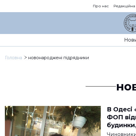
Про нас
Редакційна
Нов
Головна
новонароджені підрядники
но
В Одесі
ФОП від
будинки
Чиновники