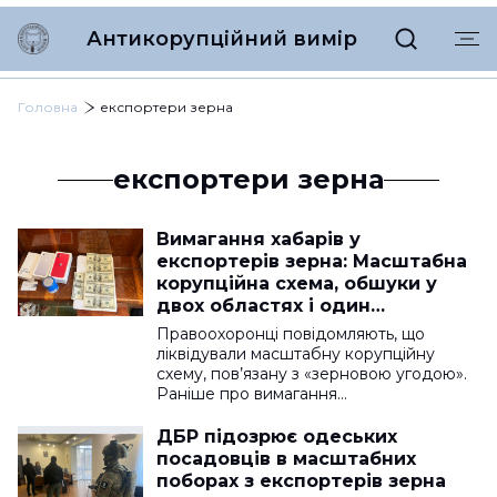
Антикорупційний вимір
Головна
експортери зерна
експортери зерна
Вимагання хабарів у
експортерів зерна: Масштабна
корупційна схема, обшуки у
двох областях і один
затриманий
Правоохоронці повідомляють, що
ліквідували масштабну корупційну
схему, пов’язану з «зерновою угодою».
Раніше про вимагання…
ДБР підозрює одеських
посадовців в масштабних
поборах з експортерів зерна