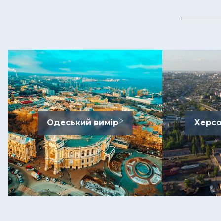
Одеський вимір
Херсо