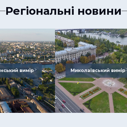
Регіональні новини
нський вимір
Миколаївський вимір