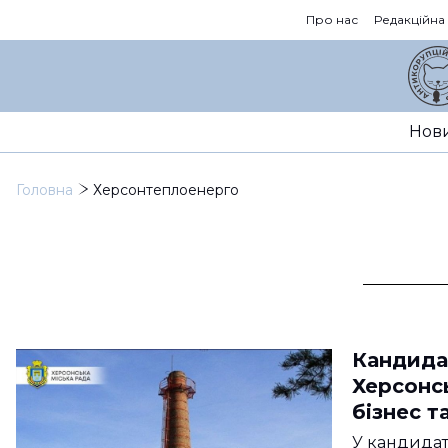
Про нас
Редакційна
Нов
Головна
Херсонтеплоенерго
Кандида
Херсонс
бізнес т
У кандидат