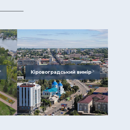
Кіровоградський вимір