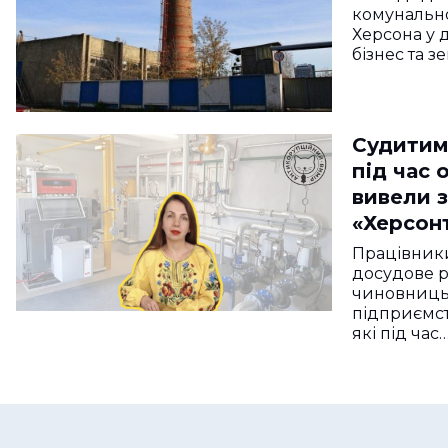
комунальн
Херсона у 
бізнес та 
Судитим
під час 
вивели з
«Херсон
власні р
Працівник
гривень
досудове р
чиновниць
підприємст
які під час