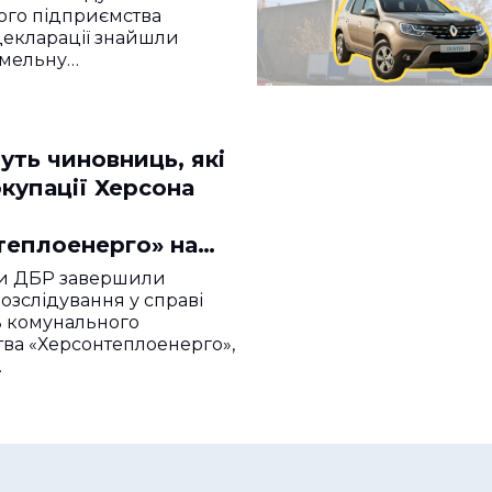
ого підприємства
декларації знайшли
земельну…
уть чиновниць, які
окупації Херсона
теплоенерго» на
ахунки мільйони
и ДБР завершили
озслідування у справі
 комунального
ва «Херсонтеплоенерго»,
…