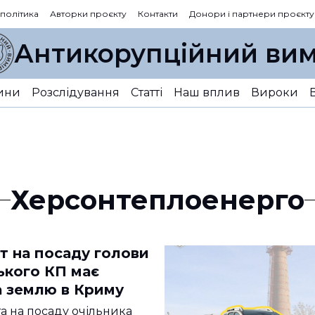
 політика
Авторки проєкту
Контакти
Донори і партнери проєкту
Антикорупційний вим
ини
Розслідування
Статті
Наш вплив
Вироки
Херсонтеплоенерго
т на посаду голови
ького КП має
а землю в Криму
а на посаду очільника