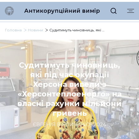
Антикорупційний вимір
Головна
Новини
Судитимуть чиновниць, які під час окупації Херсона вивели з «Херсонтеплоенерго» на власні рахунки мільйони гривень
Судитимуть чиновниць,
які під час окупації
Херсона вивели з
«Херсонтеплоенерго» на
власні рахунки мільйони
гривень
ЄВГЕНІЯ ВІРЛИЧ
|
04.05.2024