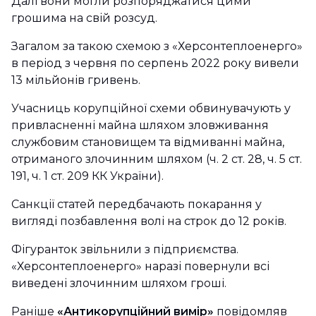
Далі вони могли розпоряджатися цими
грошима на свій розсуд.
Загалом за такою схемою з «Херсонтеплоенерго»
в період з червня по серпень 2022 року вивели
13 мільйонів гривень.
Учасниць корупційної схеми обвинувачують у
привласненні майна шляхом зловживання
службовим становищем та відмиванні майна,
отриманого злочинним шляхом (ч. 2 ст. 28, ч. 5 ст.
191, ч. 1 ст. 209 КК України).
Санкції статей передбачають покарання у
вигляді позбавлення волі на строк до 12 років.
Фігуранток звільнили з підприємства.
«Херсонтеплоенерго» наразі повернули всі
виведені злочинним шляхом гроші.
Раніше
«Антикорупційний вимір»
повідомляв