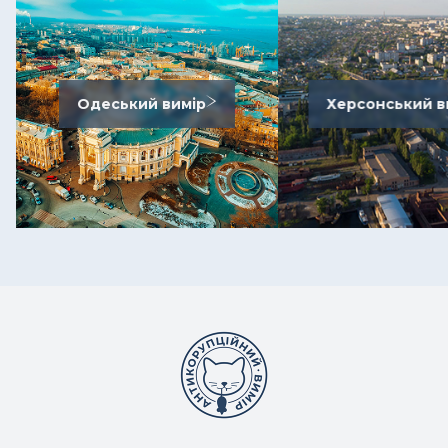
Одеський вимір
Херсонський в