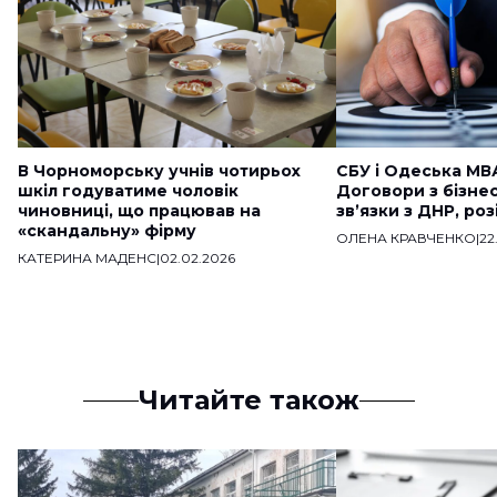
В Чорноморську учнів чотирьох
СБУ і Одеська МВ
шкіл годуватиме чоловік
Договори з бізне
чиновниці, що працював на
звʼязки з ДНР, ро
«скандальну» фірму
ОЛЕНА КРАВЧЕНКО
|
22
КАТЕРИНА МАДЕНС
|
02.02.2026
Читайте також