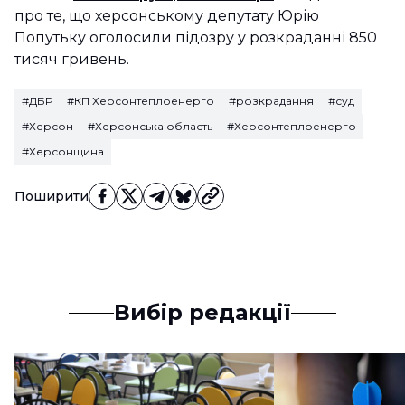
про те, що херсонському депутату Юрію
Попутьку оголосили підозру у розкраданні 850
тисяч гривень.
#ДБР
#КП Херсонтеплоенерго
#розкрадання
#суд
#Херсон
#Херсонська область
#Херсонтеплоенерго
#Херсонщина
Поширити
Вибір редакції