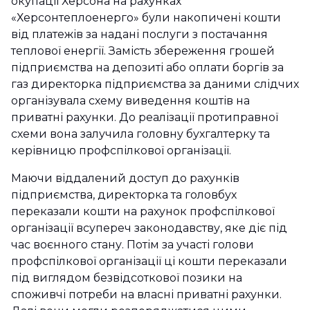
окупації Херсона на рахунках
«Херсонтеплоенерго» були накопичені кошти
від платежів за надані послуги з постачання
теплової енергії. Замість збереження грошей
підприємства на депозиті або оплати боргів за
газ директорка підприємства за даними слідчих
організувала схему виведення коштів на
приватні рахунки. До реалізації протиправної
схеми вона залучила головну бухгалтерку та
керівницю профспілкової організації.
Маючи віддалений доступ до рахунків
підприємства, директорка та головбух
переказали кошти на рахунок профспілкової
організації всупереч законодавству, яке діє під
час воєнного стану. Потім за участі голови
профспілкової організації ці кошти переказали
під виглядом безвідсоткової позики на
споживчі потреби на власні приватні рахунки.