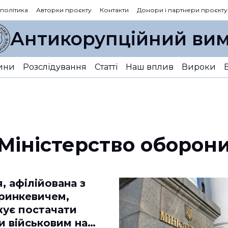
 політика
Авторки проєкту
Контакти
Донори і партнери проєкту
Антикорупційний вим
ини
Розслідування
Статті
Наш вплив
Вироки
Міністерство оборон
, афілійована з
Гринкевичем,
ує постачати
и військовим на