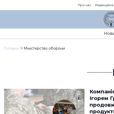
Про нас
Редакційна
Нов
Головна
Міністерство оборони
Компанія
Ігорем 
продовж
продукт