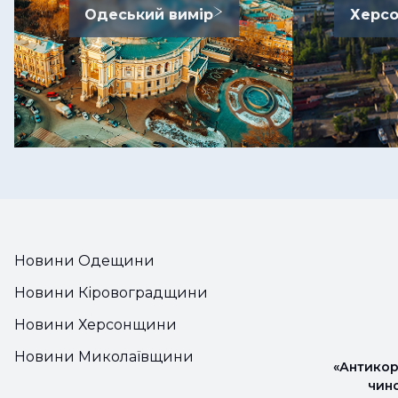
Одеський вимір
Херсо
Новини Одещини
Новини Кіровоградщини
Новини Херсонщини
Новини Миколаївщини
«Антикор
чин