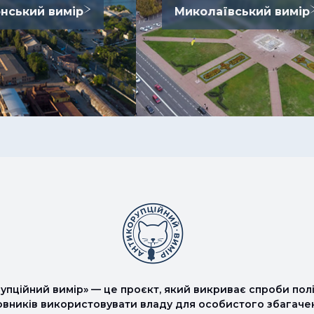
нський вимір
Миколаївський вимір
упційний вимір» — це проєкт, який викриває спроби полі
овників використовувати владу для особистого збагаче