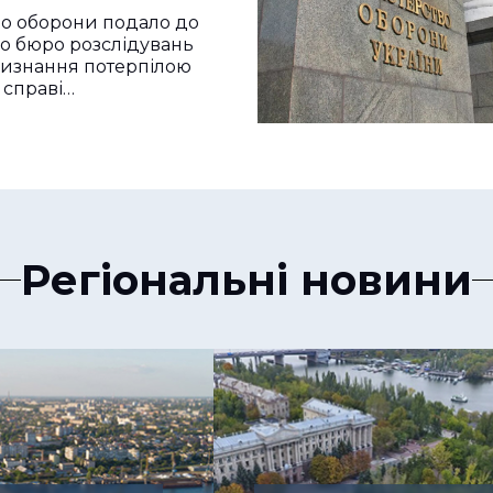
ині, Миколаївщині
во оборони подало до
ині
о бюро розслідувань
визнання потерпілою
 справі…
Регіональні новини