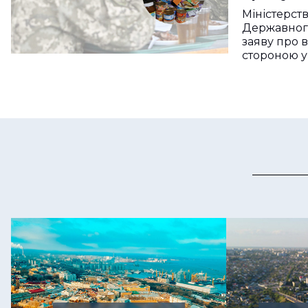
Херсонщ
Міністерст
та Одещ
Державног
заяву про 
стороною у