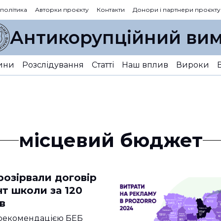
 політика
Авторки проєкту
Контакти
Донори і партнери проєкту
Антикорупційний вим
ини
Розслідування
Статті
Наш вплив
Вироки
місцевий бюджет
розірвали договір
т школи за 120
ів
 рекомендацією БЕБ