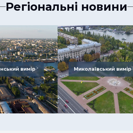
Регіональні новини
нський вимір
Миколаївський вимір