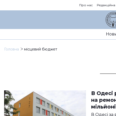
Про нас
Редакційна
Нов
Головна
місцевий бюджет
В Одесі 
на ремон
мільйон
В Одесі за