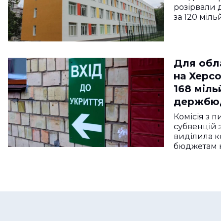
розірвали 
за 120 міль
Для обл
на Херс
168 міль
держбюд
отримає
Комісія з п
субвенцій 
виділила 
бюджетам 