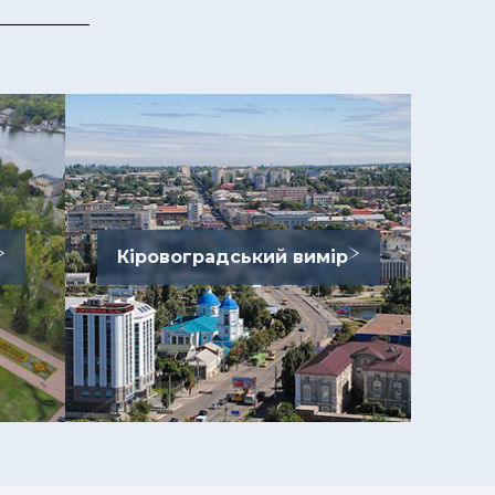
Кіровоградський вимір