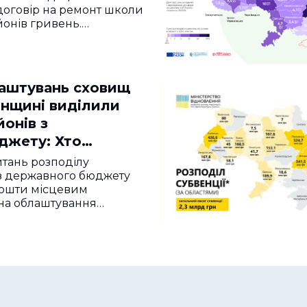
договір на ремонт школи
йонів гривень.…
аштувань сховищ
онщині виділили
йонів з
жету: Хто
итань розподілу
з державного бюджету
кошти місцевим
на облаштування…