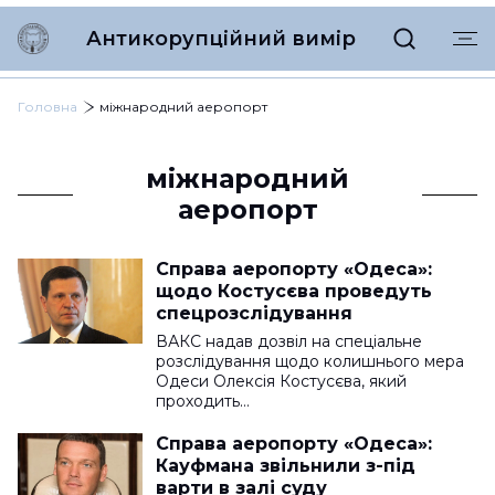
Антикорупційний вимір
Головна
міжнародний аеропорт
міжнародний
аеропорт
Справа аеропорту «Одеса»:
щодо Костусєва проведуть
спецрозслідування
ВАКС надав дозвіл на спеціальне
розслідування щодо колишнього мера
Одеси Олексія Костусєва, який
проходить…
Справа аеропорту «Одеса»:
Кауфмана звільнили з-під
варти в залі суду