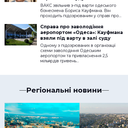
ВАКС звільнив з-під варти одеського
бізнесмена Бориса Кауфмана. Він
проходить підозрюваним у справі про…
Справа про заволодіння
аеропортом «Одеса»: Кауфмана
взяли під варту в залі суду
Одному з підозрюваних в організації
схеми заволодіння Одеським
аеропортом та привласнення 2,5
мільярдів гривень…
Регіональні новини