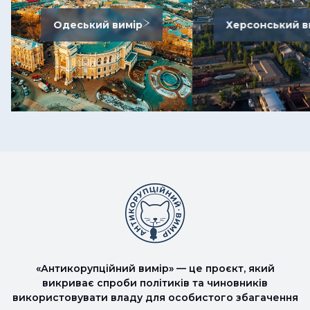
Одеський вимір
Херсонський в
«Антикорупційний вимір» — це проєкт, який
викриває спроби політиків та чиновників
використовувати владу для особистого збагачення