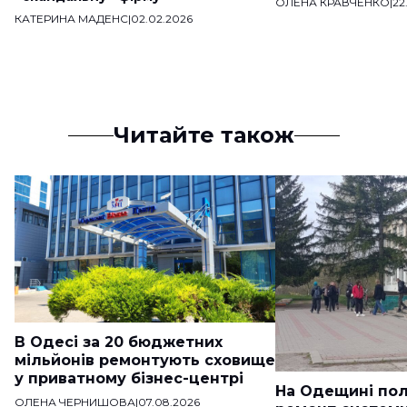
ОЛЕНА КРАВЧЕНКО
|
22
КАТЕРИНА МАДЕНС
|
02.02.2026
Читайте також
В Одесі за 20 бюджетних
мільйонів ремонтують сховище
у приватному бізнес-центрі
На Одещині пол
ОЛЕНА ЧЕРНИШОВА
|
07.08.2026