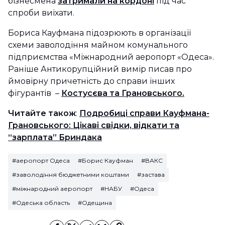
бізнесмена
затримали на кордоні
під час
спроби виїхати.
Бориса Кауфмана підозрюють в організації
схеми заволодіння майном комунального
підприємства «Міжнародний аеропорт «Одеса».
Раніше Антикорупційний вимір писав про
ймовірну причетність до справи інших
фігурантів –
Костусєва та Грановського.
Читайте також
:
Подробиці справи Кауфмана-
Грановського: Цікаві свідки, відкати та
“зарплата” Бриндака
#аеропорт Одеса
#Борис Кауфман
#ВАКС
#заволодіння бюджетними коштами
#застава
#міжнародний аеропорт
#НАБУ
#Одеса
#Одеська область
#Одещина