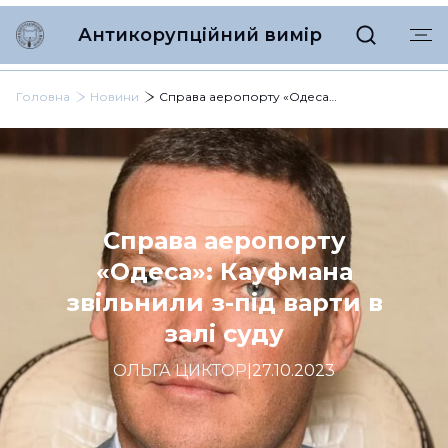
Антикорупційний вимір
Головна
Новини
Справа аеропорту «Одеса»: Кауфмана звільнили з-під варти в залі суду
Справа аеропорту
«Одеса»: Кауфмана
звільнили з-під варти в
залі суду
ОЛЬГА ЦИКТОР
|
27.10.2023