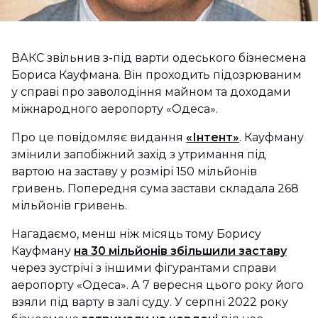
ВАКС звільнив з-під варти одеського бізнесмена
Бориса Кауфмана. Він проходить підозрюваним
у справі про заволодіння майном та доходами
міжнародного аеропорту «Одеса».
Про це повідомляє видання
«Інтент»
. Кауфману
змінили запобіжний захід з утримання під
вартою на заставу у розмірі 150 мільйонів
гривень. Попередня сума застави складала 268
мільйонів гривень.
Нагадаємо, менш ніж місяць тому Борису
Кауфману
на 30 мільйонів збільшили заставу
через зустрічі з іншими фігурантами справи
аеропорту «Одеса». А 7 вересня цього року його
взяли під варту в залі суду. У серпні 2022 року