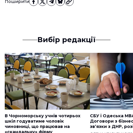
Поширити
Вибір редакції
В Чорноморську учнів чотирьох
СБУ і Одеська МВ
шкіл годуватиме чоловік
Договори з бізне
чиновниці, що працював на
звʼязки з ДНР, ро
«скандальну» фірму