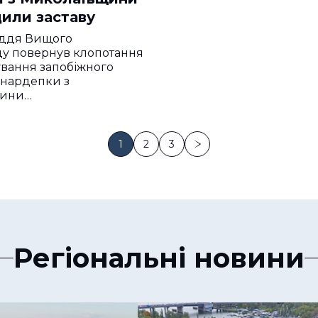
дили заставу
уддя Вищого
ду повернув клопотання
ування запобіжного
 нардепки з
щини…
1
2
3
Регіональні новини