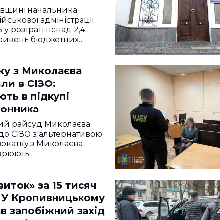
ївщині начальника
йськової адміністрації
у розтраті понад 2,4
гривень бюджетних…
ку з Миколаєва
ли в СІЗО:
ть в підкупі
онника
ий райсуд Миколаєва
до СІЗО з альтернативою
вокатку з Миколаєва.
озрюють…
виток» за 15 тисяч
: У Кропивницькому
в запобіжний захід