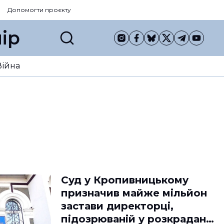
Допомогти проєкту
ір
Війна
Суд у Кропивницькому
призначив майже мільйон
застави директорці,
підозрюваній у розкраданні