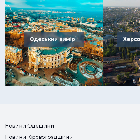
Одеський вимір
Херсо
Новини Одещини
Новини Кіровоградщини