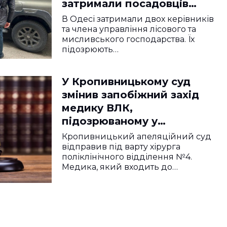
затримали посадовців
лісового господарства
В Одесі затримали двох керівників
та члена управління лісового та
мисливського господарства. Їх
підозрюють…
У Кропивницькому суд
змінив запобіжний захід
медику ВЛК,
підозрюваному у
хабарництві
Кропивницький апеляційний суд
відправив під варту хірурга
поліклінічного відділення №4.
Медика, який входить до…