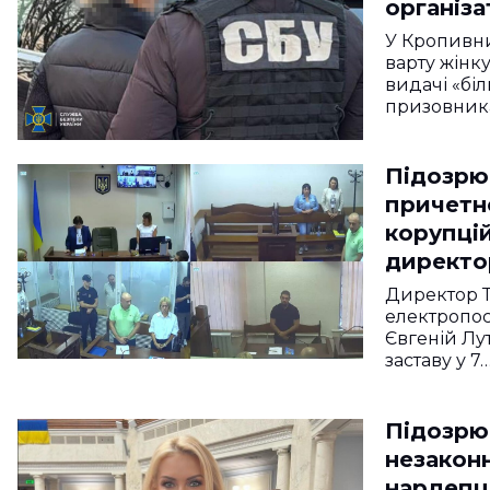
організа
ухиленн
У Кропивни
варту жінк
видачі «біл
призовник
Підозрю
причетн
корупці
директо
товарист
Директор 
варти
електропос
Євгеній Лу
заставу у 7
Підозрю
незакон
нардепц