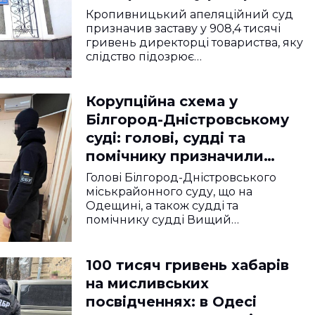
на ремонті дороги
Кропивницький апеляційний суд
призначив заставу у 908,4 тисячі
гривень директорці товариства, яку
слідство підозрює…
Корупційна схема у
Білгород-Дністровському
суді: голові, судді та
помічнику призначили
застави та електронний
Голові Білгород-Дністровського
браслет
міськрайонного суду, що на
Одещині, а також судді та
помічнику судді Вищий…
100 тисяч гривень хабарів
на мисливських
посвідченнях: в Одесі