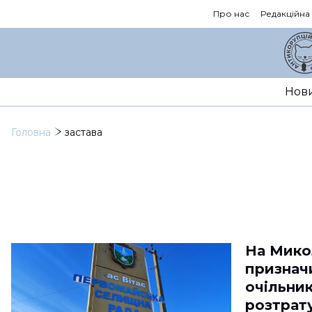
Про нас
Редакційна
Нов
Головна
застава
На Мико
признач
очільник
розтрат