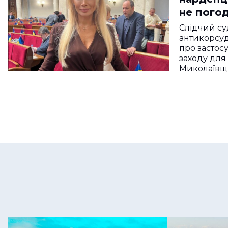
не пого
Слідчий с
антикорсу
про застос
заходу для
Миколаїв