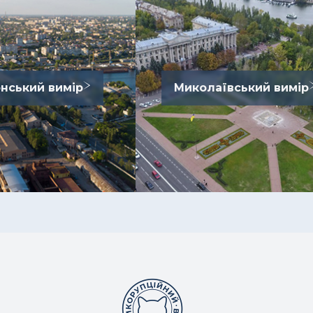
нський вимір
Миколаївський вимір