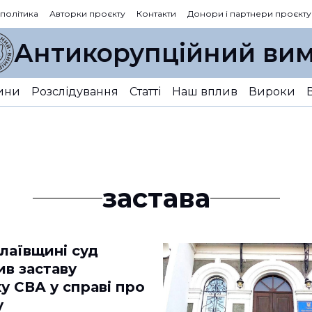
 політика
Авторки проєкту
Контакти
Донори і партнери проєкту
Антикорупційний вим
ини
Розслідування
Статті
Наш вплив
Вироки
застава
лаївщині суд
ив заставу
у СВА у справі про
у