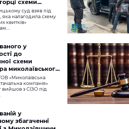
торці схеми
я від служби
цькому суд взяв під
у, яка налагодила схему
их квитків»
ам.…
ваного у
ості до
йної схеми
ра миколаївського
ва випустили з-під
ТОВ «Миколаївська
тачальна компанія»
т вийшов з СІЗО під
…
ваній у
ному збагаченні
і з Миколаївщини