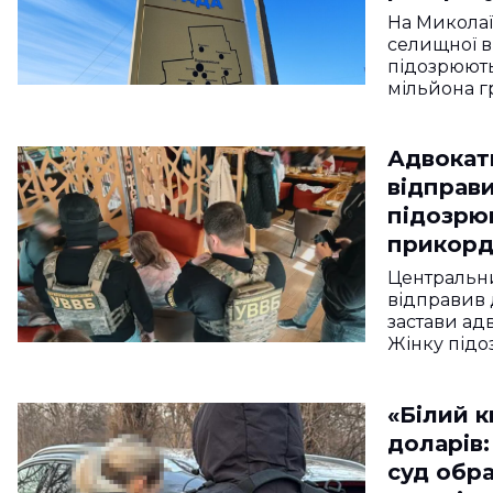
На Микола
селищної ві
підозрюють 
мільйона 
Адвокат
відправи
підозрюю
прикорд
Центральн
відправив 
застави ад
Жінку під
«Білий к
доларів
суд обра