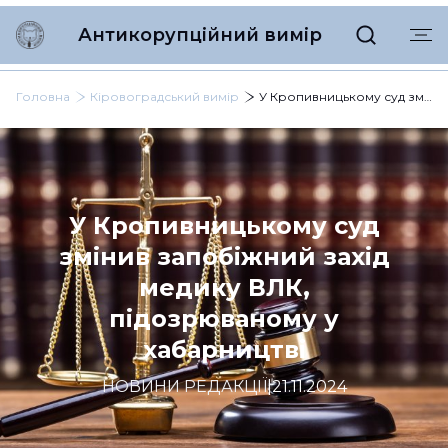
Антикорупційний вимір
Головна
Кіровоградський вимір
У Кропивницькому суд змінив запобіжний захід медику ВЛК, підозрюваному у хабарництві
У Кропивницькому суд
змінив запобіжний захід
медику ВЛК,
підозрюваному у
хабарництві
НОВИНИ РЕДАКЦІЇ
|
21.11.2024