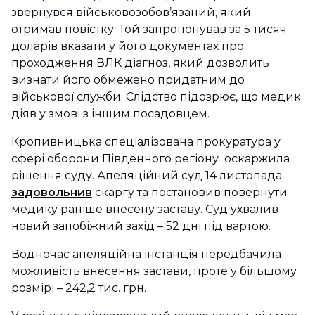
звернувся військовозобов’язаний, який
отримав повістку. Той запропонував за 5 тисяч
доларів вказати у його документах про
проходження ВЛК діагноз, який дозволить
визнати його обмежено придатним до
військової служби. Слідство підозрює, що медик
діяв у змові з іншим посадовцем.
Кропивницька спеціалізована прокуратура у
сфері оборони Південного регіону оскаржила
рішення суду. Апеляційний суд 14 листопада
задовольнив
скаргу та постановив повернути
медику раніше внесену заставу. Суд ухвалив
новий запобіжний захід – 52 дні під вартою.
Водночас апеляційна інстанція передбачила
можливість внесення застави, проте у більшому
розмірі – 242,2 тис. грн.