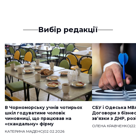
Вибір редакції
В Чорноморську учнів чотирьох
СБУ і Одеська МВ
шкіл годуватиме чоловік
Договори з бізне
чиновниці, що працював на
звʼязки з ДНР, ро
«скандальну» фірму
ОЛЕНА КРАВЧЕНКО
|
22
КАТЕРИНА МАДЕНС
|
02.02.2026