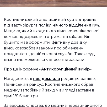
Кропивницький апеляційний суд відправив
під варту хірурга поліклінічного відділення №4.
Медика, який входить до військово-лікарської
комісії, підозрюють в отриманні хабаря. Він
буцімто мав оформити фіктивну довідку
військовозобов’язаному про обмежену
придатність до військової служби. Також суд
визначив можливість внесення застави.
Про це інформує «
Антикорупційний вимір
».
Нагадаємо, як
повідомляла
редакція раніше,
Ленінський райсуд Кропивницького обрав
медику запобіжний захід у вигляді застави в
сумі 181,6 тис. грн.
За версією слідства, до медика через знайомого