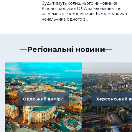
Судитимуть колишнього чиновника
Кіровоградської ОДА за зловживання
на ремонті свердловини. Ексзаступника
начальника одного з…
Регіональні новини
Одеський вимір
Херсонський в