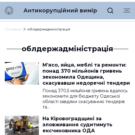
Антикорупційний вимір
Головна
облдержадміністрація
облдержадміністрація
М’ясо, яйця, меблі та ремонти:
понад 370 мільйонів гривень
зекономила Одещина,
скасувавши недоречні тендери
Понад 370,5 мільйонів гривень вдалось
зекономити для бюджету Одеської
області завдяки скасуванню тендерів
та…
На Кіровоградщині за
зловживання судитимуть
ексчиновника ОДА