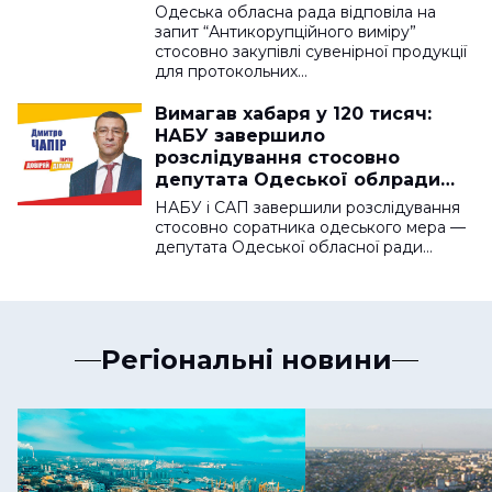
Одеська обласна рада відповіла на
запит “Антикорупційного виміру”
стосовно закупівлі сувенірної продукції
для протокольних…
Вимагав хабаря у 120 тисяч:
НАБУ завершило
розслідування стосовно
депутата Одеської облради
від “Довіряй ділам”
НАБУ і САП завершили розслідування
стосовно соратника одеського мера —
депутата Одеської обласної ради…
Регіональні новини