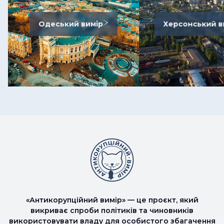
Одеський вимір
Херсонський в
«Антикорупційний вимір» — це проєкт, який
викриває спроби політиків та чиновників
використовувати владу для особистого збагачення