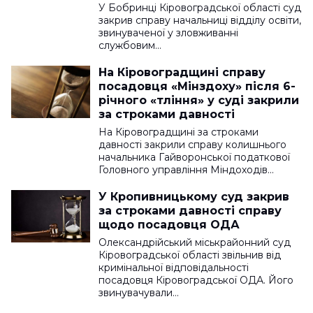
У Бобринці Кіровоградської області суд
закрив справу начальниці відділу освіти,
звинуваченої у зловживанні
службовим…
На Кіровоградщині справу
посадовця «Мінздоху» після 6-
річного «тління» у суді закрили
за строками давності
На Кіровоградщині за строками
давності закрили справу колишнього
начальника Гайворонської податкової
Головного управління Міндоходів…
У Кропивницькому суд закрив
за строками давності справу
щодо посадовця ОДА
Олександрійський міськрайонний суд
Кіровоградської області звільнив від
кримінальної відповідальності
посадовця Кіровоградської ОДА. Його
звинувачували…