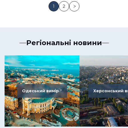
1
2
Регіональні новини
Одеський вимір
Херсонський в