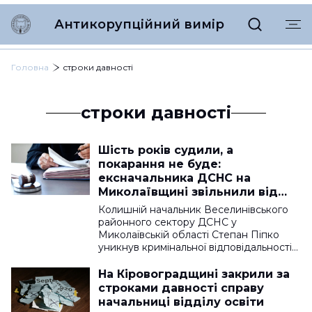
Антикорупційний вимір
Головна
строки давності
строки давності
Шість років судили, а
покарання не буде:
ексначальника ДСНС на
Миколаївщині звільнили від
відповідальності за хабар
Колишній начальник Веселинівського
районного сектору ДСНС у
Миколаївській області Степан Піпко
уникнув кримінальної відповідальності…
На Кіровоградщині закрили за
строками давності справу
начальниці відділу освіти