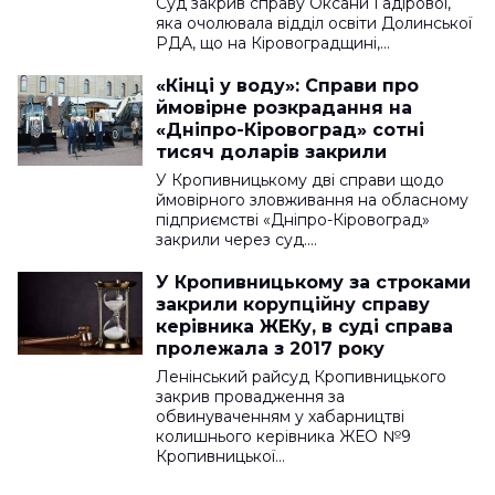
Суд закрив справу Оксани Гадірової,
яка очолювала відділ освіти Долинської
РДА, що на Кіровоградщині,…
«Кінці у воду»: Справи про
ймовірне розкрадання на
«Дніпро-Кіровоград» сотні
тисяч доларів закрили
У Кропивницькому дві справи щодо
ймовірного зловживання на обласному
підприємстві «Дніпро-Кіровоград»
закрили через суд.…
У Кропивницькому за строками
закрили корупційну справу
керівника ЖЕКу, в суді справа
пролежала з 2017 року
Ленінський райсуд Кропивницького
закрив провадження за
обвинуваченням у хабарництві
колишнього керівника ЖЕО №9
Кропивницької…