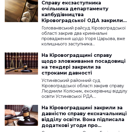
Справу ексзаступника
очільника департаменту
капбудівництва
Кіровоградської ОДА закрили
за строками
Голованівський райсуд Кіровоградської
області закрив два кримінальні
провадження щодо Ігоря Царьова, вже
колишнього заступника…
На Кіровоградщині справу
щодо зловживання посадовиці
на тендері закрили за
строками давності
Устинівський районний суд
Кіровоградської області закрив справу
Людмили Колісник, екскерівниці відділу
освіти Устинівської РДА.…
На Кіровоградщині закрили за
давністю справу ексначальниці
відділу освіти. Вона підписала
додаткові угоди про
подорожчання газу