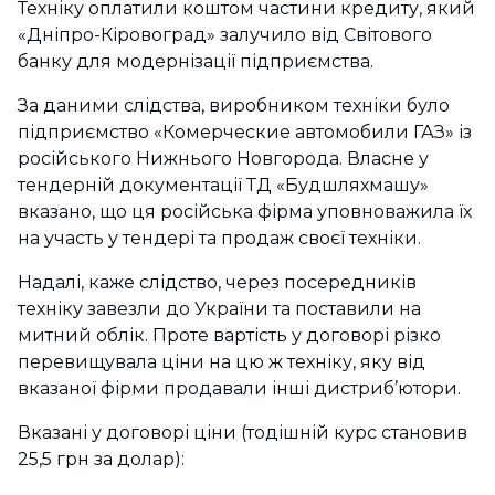
Техніку оплатили коштом частини кредиту, який
«Дніпро-Кіровоград» залучило від Світового
банку для модернізації підприємства.
За даними слідства, виробником техніки було
підприємство «Комерческие автомобили ГАЗ» із
російського Нижнього Новгорода. Власне у
тендерній документації ТД «Будшляхмашу»
вказано, що ця російська фірма уповноважила їх
на участь у тендері та продаж своєї техніки.
Надалі, каже слідство, через посередників
техніку завезли до України та поставили на
митний облік. Проте вартість у договорі різко
перевищувала ціни на цю ж техніку, яку від
вказаної фірми продавали інші дистриб’ютори.
Вказані у договорі ціни (тодішній курс становив
25,5 грн за долар):