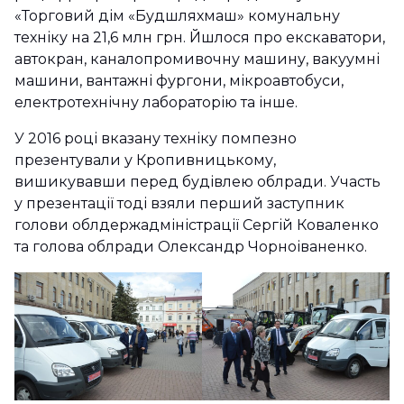
«Торговий дім «Будшляхмаш» комунальну
техніку на 21,6 млн грн. Йшлося про екскаватори,
автокран, каналопромивочну машину, вакуумні
машини, вантажні фургони, мікроавтобуси,
електротехнічну лабораторію та інше.
У 2016 році вказану техніку помпезно
презентували у Кропивницькому,
вишикувавши перед будівлею облради. Участь
у презентації тоді взяли перший заступник
голови облдержадміністрації Сергій Коваленко
та голова облради Олександр Чорноіваненко.