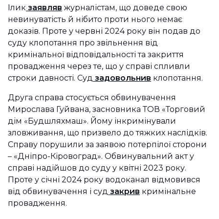
Ілик
заявляв
журналістам, що доведе свою
невинуватість й нібито проти нього немає
доказів. Проте у червні 2024 року він подав до
суду клопотання про звільнення від
кримінальної відповідальності та закриття
провадження через те, що у справі спливли
строки давності. Суд
задовольнив
клопотання.
Друга справа стосується обвинувачення
Мирослава Гуйвана, засновника ТОВ «Торговий
дім «Будшляхмаш». Йому інкримінували
зловживання, що призвело до тяжких наслідків.
Справу порушили за заявою потерпілої сторони
– «Дніпро-Кіровоград». Обвинувальний акт у
справі надійшов до суду у квітні 2023 року.
Проте у січні 2024 року водоканал відмовився
від обвинувачення і суд
закрив
кримінальне
провадження.