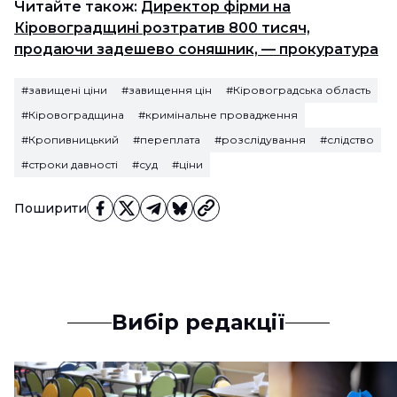
Читайте також:
Директор фірми на
Кіровоградщині розтратив 800 тисяч,
продаючи задешево соняшник, — прокуратура
#завищені ціни
#завищення цін
#Кіровоградська область
#Кіровоградщина
#кримінальне провадження
#Кропивницький
#переплата
#розслідування
#слідство
#строки давності
#суд
#ціни
Поширити
Вибір редакції