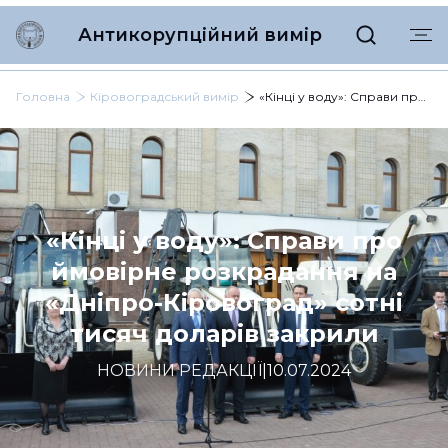
Антикорупційний вимір
Головна
Кіровоградський вимір
«Кінці у воду»: Справи про ймовірне розкрадання на «Дніпро-Кіровоград» сотні тисяч доларів закрили
«Кінці у воду»: Справи про
ймовірне розкрадання на
«Дніпро-Кіровоград» сотні
тисяч доларів закрили
НОВИНИ РЕДАКЦІЇ
|
10.07.2024