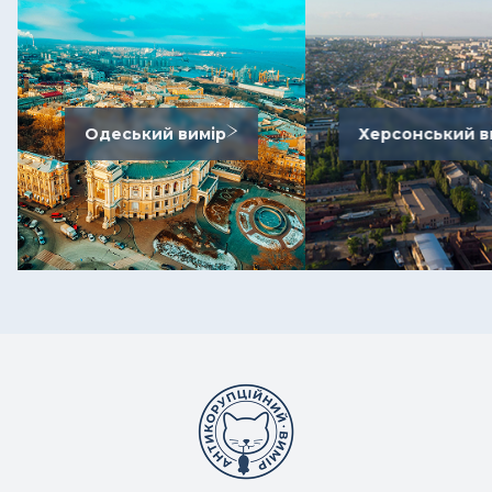
Одеський вимір
Херсонський в