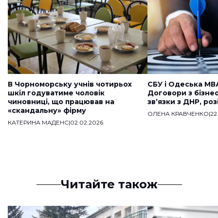
В Чорноморську учнів чотирьох
СБУ і Одеська МВ
шкіл годуватиме чоловік
Договори з бізне
чиновниці, що працював на
звʼязки з ДНР, ро
«скандальну» фірму
ОЛЕНА КРАВЧЕНКО
|
22
КАТЕРИНА МАДЕНС
|
02.02.2026
Читайте також