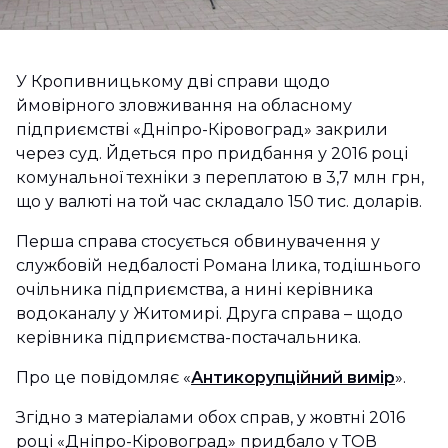
У Кропивницькому дві справи щодо
ймовірного зловживання на обласному
підприємстві «Дніпро-Кіровоград» закрили
через суд. Йдеться про придбання у 2016 році
комунальної техніки з переплатою в 3,7 млн грн,
що у валюті на той час складало 150 тис. доларів.
Перша справа стосується обвинувачення у
службовій недбалості Романа Ілика, тодішнього
очільника підприємства, а нині керівника
водоканалу у Житомирі. Друга справа – щодо
керівника підприємства-постачальника.
Про це повідомляє «
Антикорупційний вимір
».
Згідно з матеріалами обох справ, у жовтні 2016
році «Дніпро-Кіровоград» придбало у ТОВ