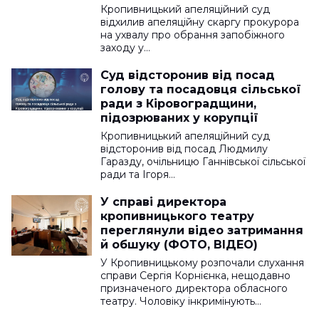
Кропивницький апеляційний суд
відхилив апеляційну скаргу прокурора
на ухвалу про обрання запобіжного
заходу у…
Суд відсторонив від посад
голову та посадовця сільської
ради з Кіровоградщини,
підозрюваних у корупції
Кропивницький апеляційний суд
відсторонив від посад Людмилу
Гаразду, очільницю Ганнівської сільської
ради та Ігоря…
У справі директора
кропивницького театру
переглянули відео затримання
й обшуку (ФОТО, ВІДЕО)
У Кропивницькому розпочали слухання
справи Сергія Корнієнка, нещодавно
призначеного директора обласного
театру. Чоловіку інкримінують…