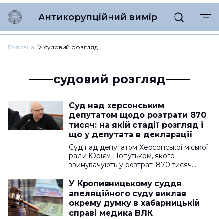
Антикорупційний вимір
Головна
судовий розгляд
судовий розгляд
Суд над херсонським
депутатом щодо розтрати 870
тисяч: на якій стадії розгляд і
що у депутата в декларації
Суд над депутатом Херсонської міської
ради Юрієм Попутьком, якого
звинувачують у розтраті 870 тисяч…
У Кропивницькому суддя
апеляційного суду виклав
окрему думку в хабарницькій
справі медика ВЛК