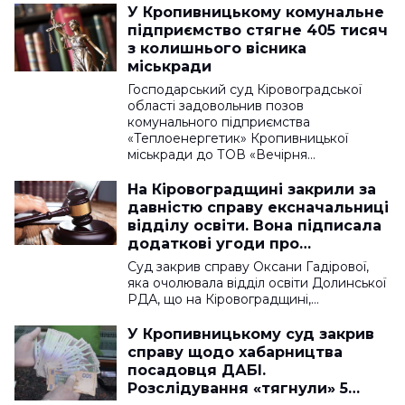
У Кропивницькому комунальне
підприємство стягне 405 тисяч
з колишнього вісника
міськради
Господарський суд Кіровоградської
області задовольнив позов
комунального підприємства
«Теплоенергетик» Кропивницької
міськради до ТОВ «Вечірня…
На Кіровоградщині закрили за
давністю справу ексначальниці
відділу освіти. Вона підписала
додаткові угоди про
подорожчання газу
Суд закрив справу Оксани Гадірової,
яка очолювала відділ освіти Долинської
РДА, що на Кіровоградщині,…
У Кропивницькому суд закрив
справу щодо хабарництва
посадовця ДАБІ.
Розслідування «тягнули» 5