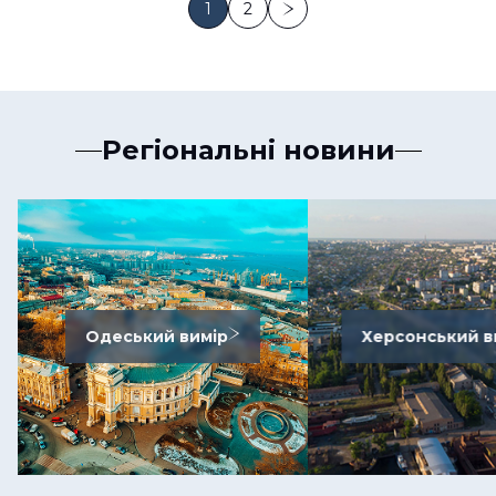
1
2
Регіональні новини
Одеський вимір
Херсонський в