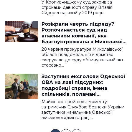
років
У Кропивницькому суд закрив за
строками давності справу Віталія
Сидоренка, який у 2019 році…
Розікрали чверть підряду?
Розпочинається суд над
власником компанії, яка
благоустроювала в Миколаєві
трамвайне полотно
20 червня прокуратура Миколаївської
області повідомила, що відомство
скерувало до суду обвинувальний акт
стосовно…
Заступник ексголови Одеської
ОВА на лаві підсудних:
подробиці справи, імена
спільників, поламані
електронні браслети – ФОТО,
Майже рік пройшов з моменту
ВІДЕО
затримання Службою безпеки України
заступника начальника Одеської
військової адміністрації…