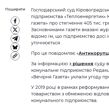
Поширити
Господарський суд Кіровоградськ
підприємства «Теплоенергетик» 
газета» про стягнення 405 тис. гр
Засновниками газети вказані журн
відомо їм, що підприємство досі 
уточнюється.
Про це повідомляє «
Антикорупц
За інформацією з
рішення
суду в
комунальне підприємство Редакц
«Вечірня Газета» уклали угоду п
У 2019 році в рамках реформуванн
товариством з обмеженою відпов
комунального підприємства.