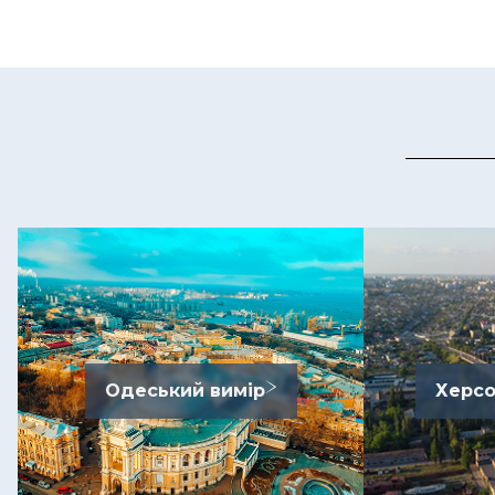
Одеський вимір
Херсо