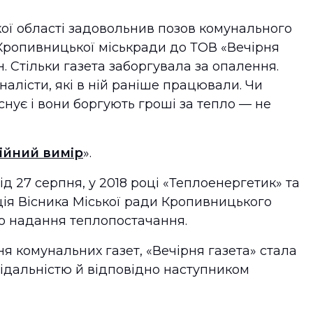
ої області задовольнив позов комунального
Кропивницької міськради до ТОВ «Вечірня
н. Стільки газета заборгувала за опалення.
алісти, які в ній раніше працювали. Чи
існує і вони боргують гроші за тепло — не
ійний вимір
».
ід 27 серпня, у 2018 році «Теплоенергетик» та
ія Вісника Міської ради Кропивницького
ро надання теплопостачання.
я комунальних газет, «Вечірня газета» стала
ідальністю й відповідно наступником