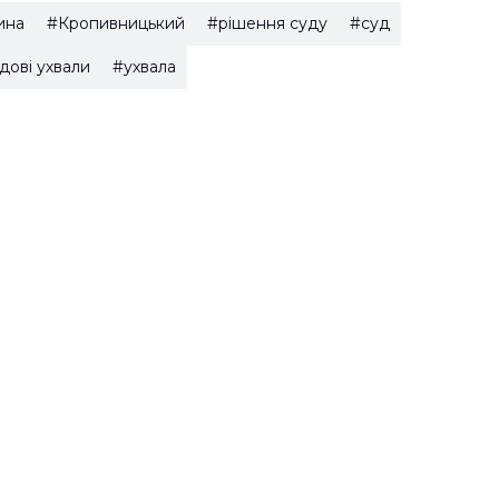
ина
#Кропивницький
#рішення суду
#суд
дові ухвали
#ухвала