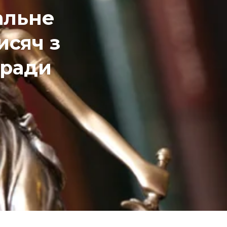
альне
исяч з
кради