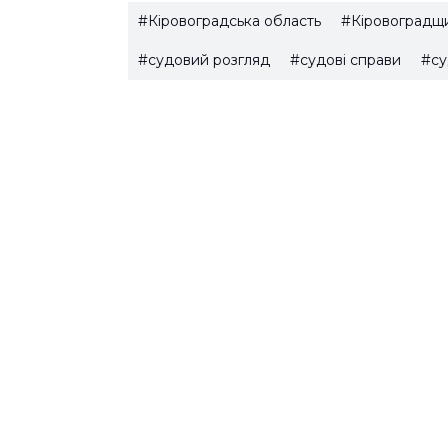
#Кіровоградська область
#Кіровоградщ
#судовий розгляд
#судові справи
#су