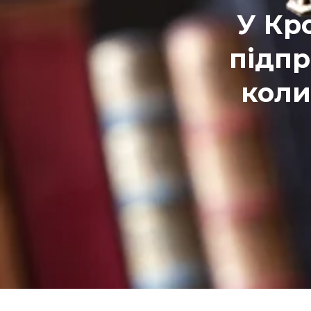
У Кр
підпр
коли