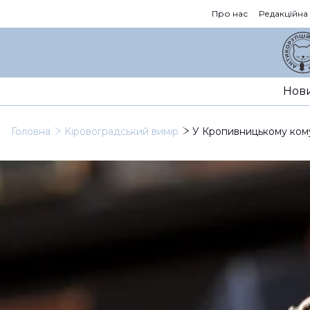
Про нас
Редакційна
Нов
Головна
Кіровоградський вимір
У Кропивницькому кому