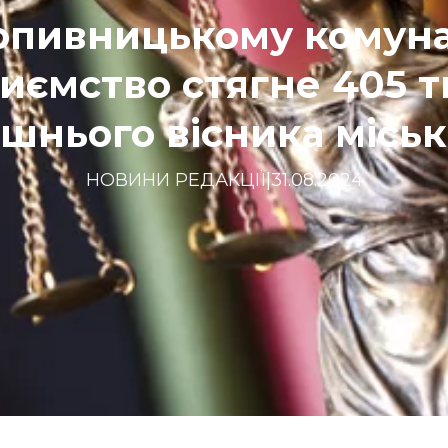
опивницькому комун
иємство стягне 405 т
шнього вісника місь
НОВИНИ РЕДАКЦІЇ
|
31.08.2024