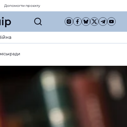
Допомогти проєкту
ір
Війна
 міськради