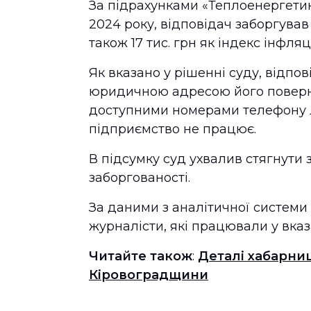
За підрахунками «Теплоенергетик
2024 року, відповідач заборгував
також 17 тис. грн як індекс інфляці
Як вказано у рішенні суду, відпо
юридичною адресою його поверну
доступними номерами телефону л
підприємство не працює.
В підсумку суд ухвалив стягнути з
заборгованості.
За даними з аналітичної системи 
журналісти, які працювали у вка
Читайте також
:
Деталі хабарни
Кіровоградщини