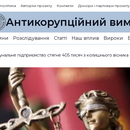
 політика
Авторки проєкту
Контакти
Донори і партнери проєкту
Антикорупційний вим
ини
Розслідування
Статті
Наш вплив
Вироки
нальне підприємство стягне 405 тисяч з колишнього вісника