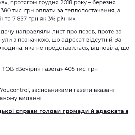
а», протягом грудня 2018 року – березня
 380 тис. грн оплати за теплопостачання, а
ї та 7 857 грн як 3% річних.
відачу направляли лист про позов, проте за
ли з позначкою, що адресат відсутній. За
юдина, яка не представилась, відповіла, що
 ТОВ «Вечірня газета» 405 тис. грн
Youcontrol, засновниками газети вказані
заному виданні.
цької справи голови громади й адвоката з