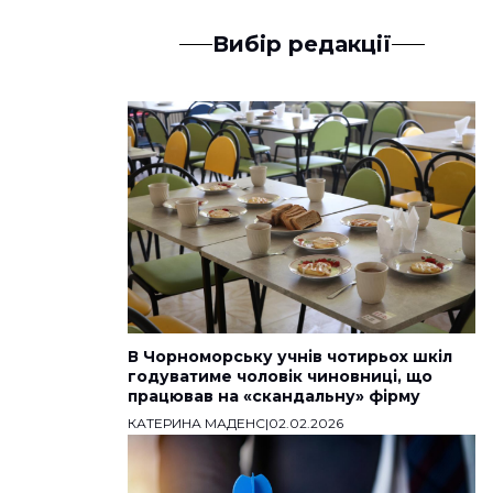
Вибір редакції
В Чорноморську учнів чотирьох шкіл
годуватиме чоловік чиновниці, що
працював на «скандальну» фірму
КАТЕРИНА МАДЕНС
|
02.02.2026