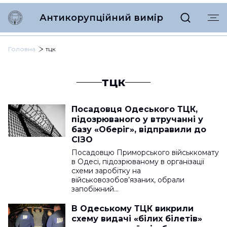
Антикорупційний вимір
Головна
тцк
тцк
Посадовця Одеського ТЦК,
підозрюваного у втручанні у
базу «Оберіг», відправили до
СІЗО
Посадовцю Приморського військкомату
в Одесі, підозрюваному в організації
схеми заробітку на
військовозобов’язаних, обрали
запобіжний…
В Одеському ТЦК викрили
схему видачі «білих білетів»