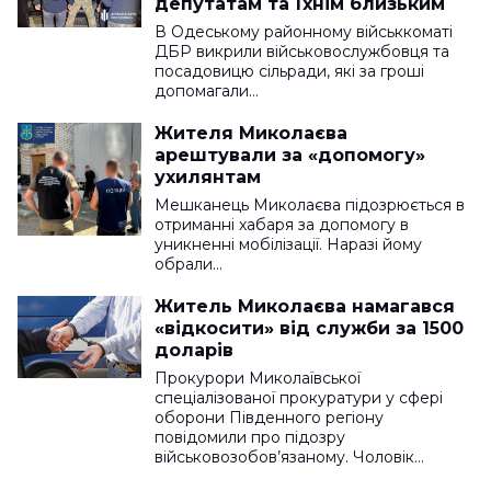
депутатам та їхнім близьким
В Одеському районному військкоматі
ДБР викрили військовослужбовця та
посадовицю сільради, які за гроші
допомагали…
Жителя Миколаєва
арештували за «допомогу»
ухилянтам
Мешканець Миколаєва підозрюється в
отриманні хабаря за допомогу в
уникненні мобілізації. Наразі йому
обрали…
Житель Миколаєва намагався
«відкосити» від служби за 1500
доларів
Прокурори Миколаївської
спеціалізованої прокуратури у сфері
оборони Південного регіону
повідомили про підозру
військовозобов’язаному. Чоловік…