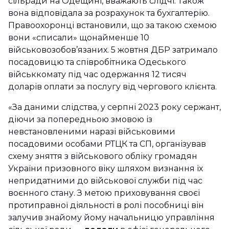
сільради на Одещині, вважають слідчі. Також
вона відповідала за розрахунок та бухгалтерію.
Правоохоронці встановили, що за такою схемою
вони «списали» щонайменше 10
військовозобов’язаних. 5 жовтня ДБР затримало
посадовицю та співробітника Одеського
військкомату під час одержання 12 тисяч
доларів оплати за послугу від чергового клієнта.
«За даними слідства, у серпні 2023 року сержант,
діючи за попередньою змовою із
невстановленими наразі військовими
посадовими особами РТЦК та СП, організував
схему зняття з військового обліку громадян
України призовного віку шляхом визнання їх
непридатними до військової служби під час
воєнного стану. З метою приховування своєї
протиправної діяльності в ролі пособниці він
залучив знайому йому начальницю управління