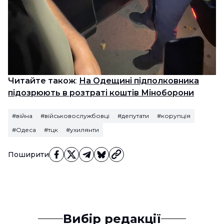
Читайте також
:
На Одещині підполковника
підозрюють в розтраті коштів Міноборони
#війна
#військовослужбовці
#депутати
#корупція
#Одеса
#тцк
#ухилянти
Поширити
Вибір редакції