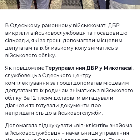
В Одеському районному військкоматі ДБР
викрили військовослужбовця та посадовицю
сільради, які за гроші допомагали місцевим
депутатам та їх близькому колу зніматись з
військового обліку.
Як повідомляє
Теруправління ДБР у Миколаєві
,
службовець з Одеського центру
комплектування за гроші допомагав місцевим
депутатам та їх родичам зніматись з військового
обліку. За 12 тисяч доларів їм вигадували
діагнози та готували документи про
непридатність до військової служби.
Допомагала підшукувати «віп-клієнтів» знайома
військовослужбовця – начальниця управління