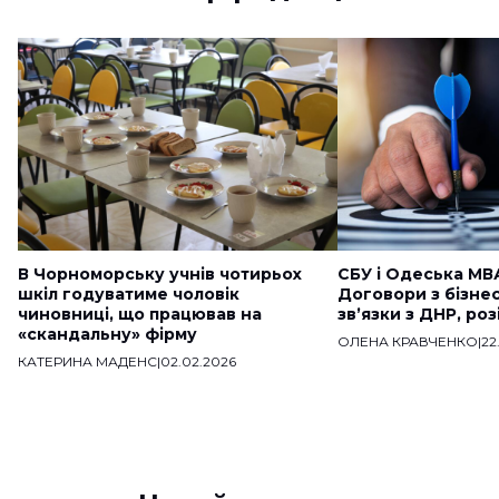
В Чорноморську учнів чотирьох
СБУ і Одеська МВ
шкіл годуватиме чоловік
Договори з бізне
чиновниці, що працював на
звʼязки з ДНР, ро
«скандальну» фірму
ОЛЕНА КРАВЧЕНКО
|
22
КАТЕРИНА МАДЕНС
|
02.02.2026