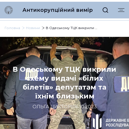
Антикорупційний вимір
Головна
Новини
В Одеському ТЦК викрили схему видачі «білих білетів» депутатам та їхнім близьким
В Одеському ТЦК викрили
схему видачі «білих
білетів» депутатам та
їхнім близьким
ОЛЬГА ЦИКТОР
|
06.10.2023