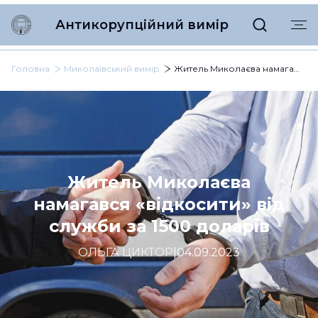
Антикорупційний вимір
Головна
Миколаївський вимір
Житель Миколаєва намагався «відкосити» від служби за 1500 доларів
Житель Миколаєва
намагався «відкосити» від
служби за 1500 доларів
ОЛЬГА ЦИКТОР
|
04.09.2023