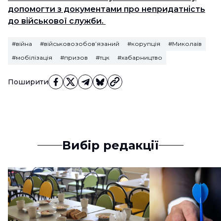
допомогти з документами про непридатність
до військової служби.
#війна
#військовозобов’язаний
#корупція
#Миколаїв
#мобілізація
#призов
#тцк
#хабарництво
Поширити
Вибір редакції