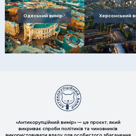
Одеський вимір
Херсонський в
«Антикорупційний вимір» — це проєкт, який
викриває спроби політиків та чиновників
використовувати владу для особистого збагачення