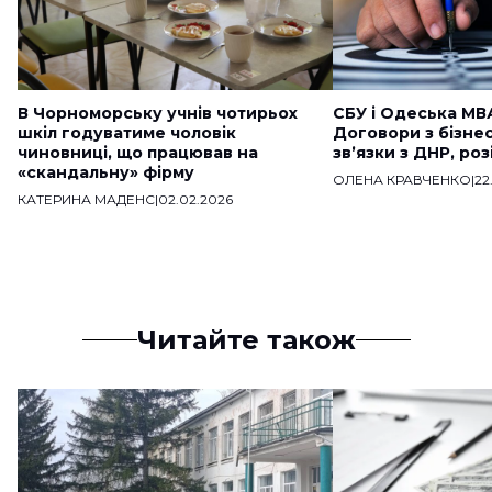
В Чорноморську учнів чотирьох
СБУ і Одеська МВ
шкіл годуватиме чоловік
Договори з бізне
чиновниці, що працював на
звʼязки з ДНР, ро
«скандальну» фірму
ОЛЕНА КРАВЧЕНКО
|
22
КАТЕРИНА МАДЕНС
|
02.02.2026
Читайте також