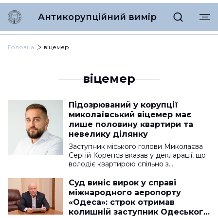
Антикорупційний вимір
Головна
віцемер
віцемер
Підозрюваний у корупції
миколаївський віцемер має
лише половину квартири та
невелику ділянку
Заступник міського голови Миколаєва
Сергій Коренєв вказав у декларації, що
володіє квартирою спільно з…
Суд виніс вирок у справі
міжнародного аеропорту
«Одеса»: строк отримав
колишній заступник Одеського