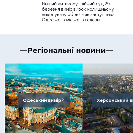
мера
Вищий антикорупційний суд 29
березня виніс вирок колишньому
виконувачу обов’язків заступника
Одеського міського голови…
Регіональні новини
Одеський вимір
Херсонський в