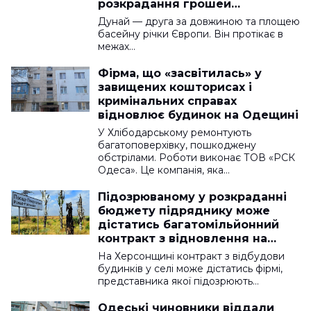
розкрадання грошей
європейського гранту
Дунай — друга за довжиною та площею
басейну річки Європи. Він протікає в
межах…
Фірма, що «засвітилась» у
завищених кошторисах і
кримінальних справах
відновлює будинок на Одещині
У Хлібодарському ремонтують
багатоповерхівку, пошкоджену
обстрілами. Роботи виконає ТОВ «РСК
Одеса». Це компанія, яка…
Підозрюваному у розкраданні
бюджету підряднику може
дістатись багатомільйонний
контракт з відновлення на
Херсонщині
На Херсонщині контракт з відбудови
будинків у селі може дістатись фірмі,
представника якої підозрюють…
Одеські чиновники віддали