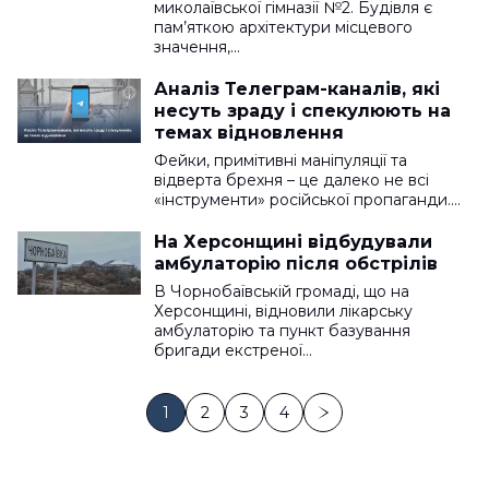
місцевою чиновницею
миколаївської гімназії №2. Будівля є
пам’яткою архітектури місцевого
значення,…
Аналіз Телеграм-каналів, які
несуть зраду і спекулюють на
темах відновлення
Фейки, примітивні маніпуляції та
відверта брехня – це далеко не всі
«інструменти» російської пропаганди.…
На Херсонщині відбудували
амбулаторію після обстрілів
В Чорнобаївській громаді, що на
Херсонщині, відновили лікарську
амбулаторію та пункт базування
бригади екстреної…
1
2
3
4