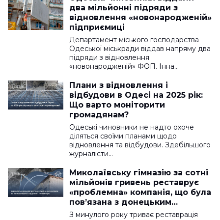
два мільйонні підряди з
відновлення «новонародженій»
підприємиці
Департамент міського господарства
Одеської міськради віддав напряму два
підряди з відновлення
«новонародженій» ФОП. Інна…
Плани з відновлення і
відбудови в Одесі на 2025 рік:
Що варто моніторити
громадянам?
Одеські чиновники не надто охоче
діляться своїми планами щодо
відновлення та відбудови. Здебільшого
журналісти…
Миколаївську гімназію за сотні
мільйонів гривень реставрує
«проблемна» компанія, що була
пов’язана з донецьким
нардепом-ексрегіоналом і
З минулого року триває реставрація