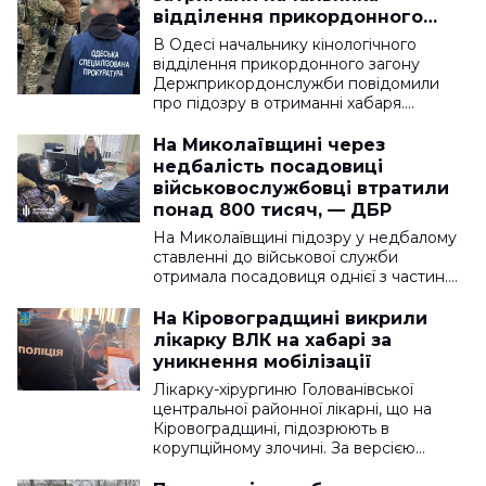
відділення прикордонного
загону
В Одесі начальнику кінологічного
відділення прикордонного загону
Держприкордонслужби повідомили
про підозру в отриманні хабаря.…
На Миколаївщині через
недбалість посадовиці
військовослужбовці втратили
понад 800 тисяч, — ДБР
На Миколаївщині підозру у недбалому
ставленні до військової служби
отримала посадовиця однієї з частин.…
На Кіровоградщині викрили
лікарку ВЛК на хабарі за
уникнення мобілізації
Лікарку-хірургиню Голованівської
центральної районної лікарні, що на
Кіровоградщині, підозрюють в
корупційному злочині. За версією…