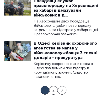
Посадовці служби
правопорядку на Херсонщині
за хабарі відмазували
військових від
адмінвідповідальності, — ДБР
На Херсонщині двох посадовців
Військової служби правопорядку
затримали за підозрою у хабарництві.
Правоохоронці вважають,…
В Одесі керівник охоронного
агентства вимагав у
військовослужбовця 3 тисячі
доларів – прокуратура
Керівнику охоронного агентства в
Одесі повідомили про підозру в
корупційному злочині. Слідство
встановило, що…
1
2