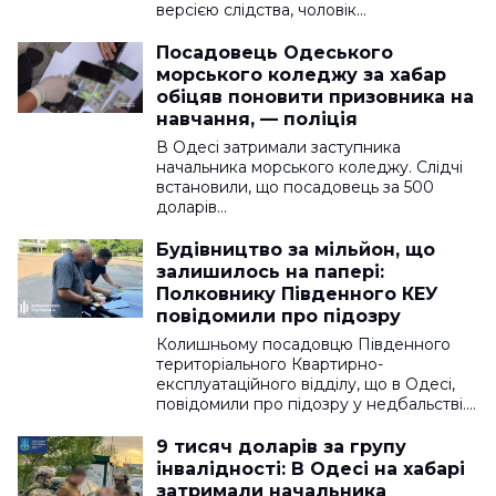
версією слідства, чоловік…
Посадовець Одеського
морського коледжу за хабар
обіцяв поновити призовника на
навчання, — поліція
В Одесі затримали заступника
начальника морського коледжу. Слідчі
встановили, що посадовець за 500
доларів…
Будівництво за мільйон, що
залишилось на папері:
Полковнику Південного КЕУ
повідомили про підозру
Колишньому посадовцю Південного
територіального Квартирно-
експлуатаційного відділу, що в Одесі,
повідомили про підозру у недбальстві.…
9 тисяч доларів за групу
інвалідності: В Одесі на хабарі
затримали начальника