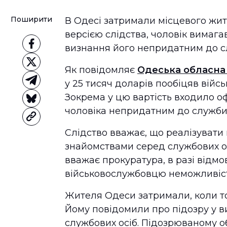
Поширити
В Одесі затримали місцевого жите
версією слідства, чоловік вимага
визнання його непридатним до 
Як повідомляє
Одеська обласна
у 25 тисяч доларів пообіцяв вій
Зокрема у цю вартість входило 
чоловіка непридатним до служби
Слідство вважає, що реалізувати
знайомствами серед службових осі
вважає прокуратура, в разі відм
військовослужбовцю неможливіст
Жителя Одеси затримали, коли то
Йому повідомили про підозру у в
службових осіб. Підозрюваному о