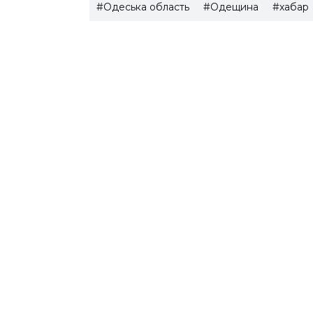
#Одеська область
#Одещина
#хабар