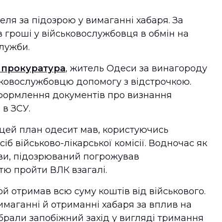
ля за підозрою у вимаганні хабаря. За
в гроші у військовослужбовця в обмін на
служби.
 прокуратура
, житель Одеси за винагороду
ськовослужбовцю допомогу з відстрочкою.
оформлення документів про визнання
 в ЗСУ.
 цей план одесит мав, користуючись
б військово-лікарської комісії. Водночас як
ови, підозрюваний погрожував
ю пройти ВЛК взагалі.
й отримав всю суму коштів від військового.
имаганні й отриманні хабаря за вплив на
брали запобіжний захід у вигляді тримання