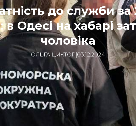
тність до служби за 
: в Одесі на хабарі з
чоловіка
ОЛЬГА ЦИКТОР
|
03.12.2024