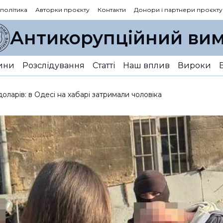
 політика
Авторки проєкту
Контакти
Донори і партнери проєкту
Антикорупційний вим
ини
Розслідування
Статті
Наш вплив
Вироки
оларів: в Одесі на хабарі затримали чоловіка