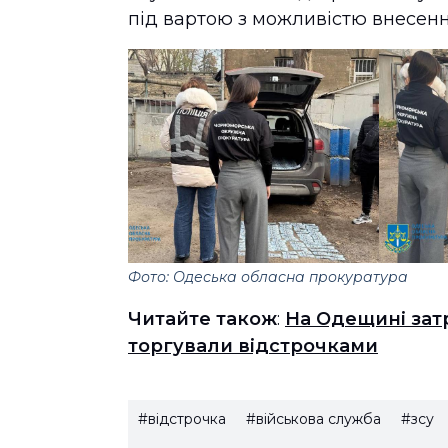
під вартою з можливістю внесенн
Фото: Одеська обласна прокуратура
Читайте також
:
На Одещині зат
торгували відстрочками
#відстрочка
#військова служба
#зсу