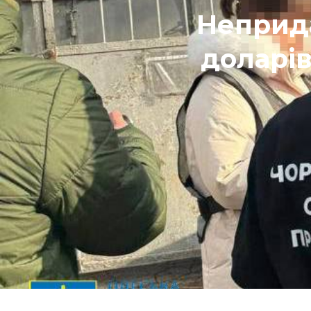
Неприда
доларів