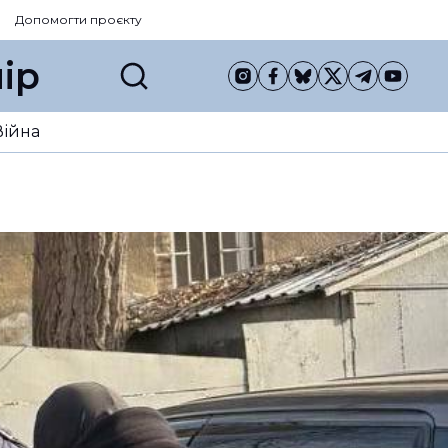
Допомогти проєкту
ір
Війна