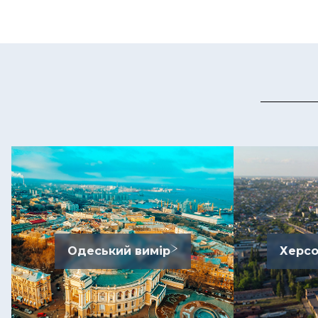
Одеський вимір
Херсо