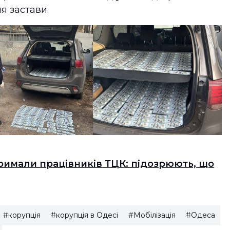
я застави.
римали працівників ТЦК: підозрюють, що
#корупція
#корупція в Одесі
#Мобілізація
#Одеса