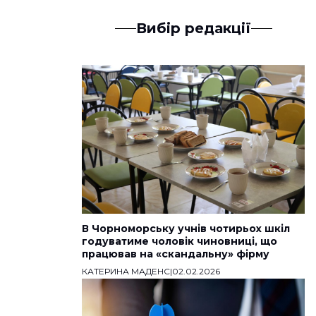
Вибір редакції
В Чорноморську учнів чотирьох шкіл
годуватиме чоловік чиновниці, що
працював на «скандальну» фірму
КАТЕРИНА МАДЕНС
|
02.02.2026