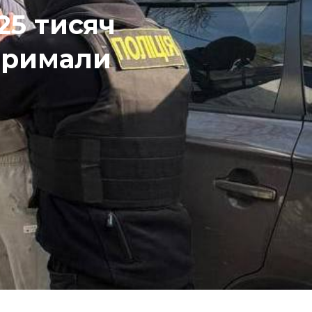
25 тисяч
атримали