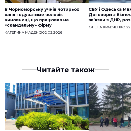
В Чорноморську учнів чотирьох
СБУ і Одеська МВ
шкіл годуватиме чоловік
Договори з бізне
чиновниці, що працював на
звʼязки з ДНР, ро
«скандальну» фірму
ОЛЕНА КРАВЧЕНКО
|
22
КАТЕРИНА МАДЕНС
|
02.02.2026
Читайте також