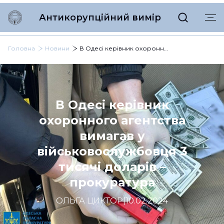
Антикорупційний вимір
Головна
Новини
В Одесі керівник охоронного агентства вимагав у військовослужбовця 3 тисячі доларів – прокуратура
В Одесі керівник
охоронного агентства
вимагав у
військовослужбовця 3
тисячі доларів –
прокуратура
ОЛЬГА ЦИКТОР
|
10.02.2024