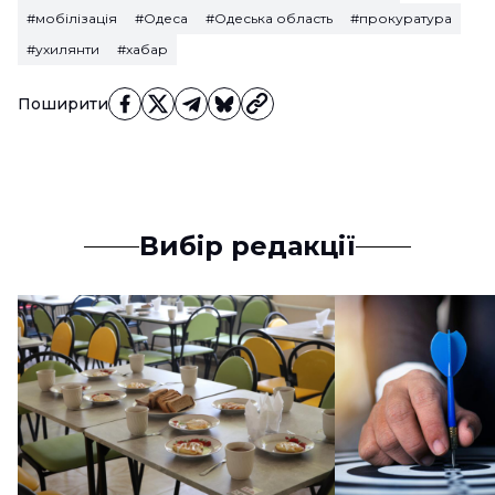
#мобілізація
#Одеса
#Одеська область
#прокуратура
#ухилянти
#хабар
Поширити
Вибір редакції