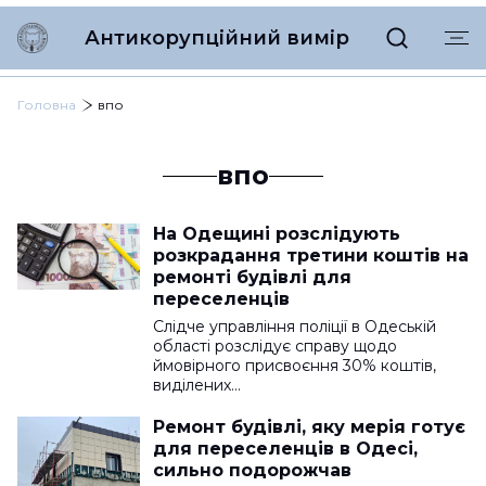
Антикорупційний вимір
Головна
впо
впо
На Одещині розслідують
розкрадання третини коштів на
ремонті будівлі для
переселенців
Слідче управління поліції в Одеській
області розслідує справу щодо
ймовірного присвоєння 30% коштів,
виділених…
Ремонт будівлі, яку мерія готує
для переселенців в Одесі,
сильно подорожчав