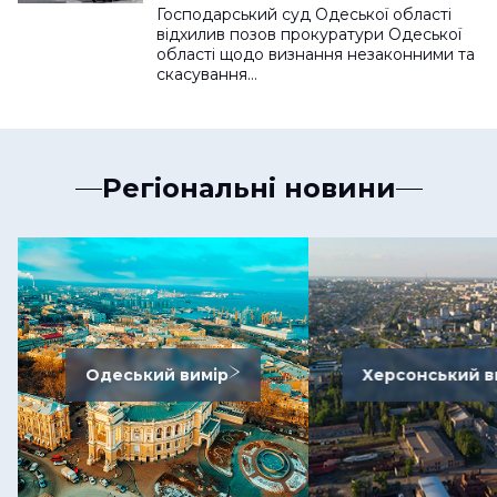
Господарський суд Одеської області
відхилив позов прокуратури Одеської
області щодо визнання незаконними та
скасування…
Регіональні новини
Одеський вимір
Херсонський в