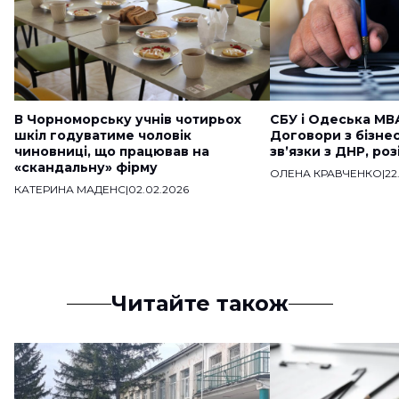
В Чорноморську учнів чотирьох
СБУ і Одеська МВ
шкіл годуватиме чоловік
Договори з бізне
чиновниці, що працював на
звʼязки з ДНР, ро
«скандальну» фірму
ОЛЕНА КРАВЧЕНКО
|
22
КАТЕРИНА МАДЕНС
|
02.02.2026
Читайте також