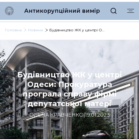
Антикорупційний вимір
Головна
Новини
Будівництво ЖК у центрі Одеси: Прокуратура програла справу фірмі депутатської матері
Будівництво ЖК у центрі
Одеси: Прокуратура
програла справу фірмі
депутатської матері
ОЛЕНА КРАВЧЕНКО
|
19.01.2023