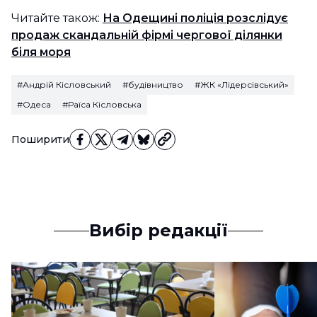
Читайте також:
На Одещині поліція розслідує
продаж скандальній фірмі чергової ділянки
біля моря
#Андрій Кісловський
#будівництво
#ЖК «Лідерсівський»
#Одеса
#Раїса Кісловська
Поширити
Вибір редакції