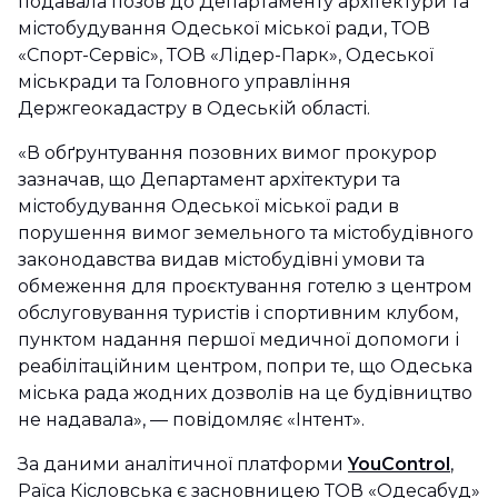
подавала позов до Департаменту архітектури та
містобудування Одеської міської ради, ТОВ
«Спорт-Сервіс», ТОВ «Лідер-Парк», Одеської
міськради та Головного управління
Держгеокадастру в Одеській області.
«В обґрунтування позовних вимог прокурор
зазначав, що Департамент архітектури та
містобудування Одеської міської ради в
порушення вимог земельного та містобудівного
законодавства видав містобудівні умови та
обмеження для проєктування готелю з центром
обслуговування туристів і спортивним клубом,
пунктом надання першої медичної допомоги і
реабілітаційним центром, попри те, що Одеська
міська рада жодних дозволів на це будівництво
не надавала», — повідомляє «Інтент».
За даними аналітичної платформи
YouControl
,
Раїса Кісловська є засновницею ТОВ «Одесабуд»