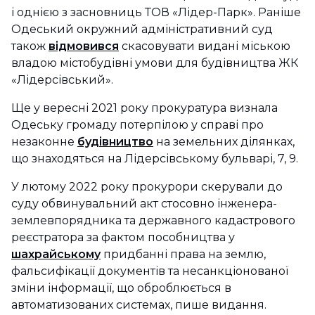
і однією з засновниць ТОВ «Лідер-Парк». Раніше
Одеський окружний адміністративний суд
також
відмовився
скасовувати видані міською
владою містобудівні умови для будівництва ЖК
«Лідерсівський».
Ще у вересні 2021 року прокуратура визнала
Одеську громаду потерпілою у справі про
незаконне
будівництво
на земельних ділянках,
що знаходяться на Лідерсівському бульварі, 7, 9.
У лютому 2022 року прокурори скерували до
суду обвинувальний акт стосовно інженера-
землевпорядника та державного кадастрового
реєстратора за фактом пособництва у
шахрайському
придбанні права на землю,
фальсифікації документів та несанкціонованої
зміни інформації, що оброблюється в
автоматизованих системах, пише видання.