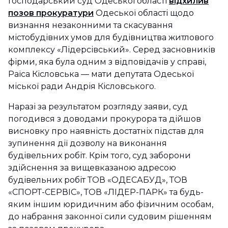
Господарський суд Одеської області
відхилив
позов прокуратури
Одеської області щодо
визнання незаконними та скасування
містобудівних умов для будівництва житлового
комплексу «Лідерсівський». Серед засновників
фірми, яка була одним з відповідачів у справі,
Раїса Кісловська — мати депутата Одеської
міської ради Андрія Кісловського.
Наразі за результатом розгляду заяви, суд
погодився з доводами прокурора та дійшов
висновку про наявність достатніх підстав для
зупинення дії дозволу на виконання
будівельних робіт. Крім того, суд заборони
здійснення за вищевказаною адресою
будівельних робіт ТОВ «ОДЕСАБУД», ТОВ
«СПОРТ-СЕРВІС», ТОВ «ЛІДЕР-ПАРК» та будь-
яким іншим юридичним або фізичним особам,
до набрання законної сили судовим рішенням