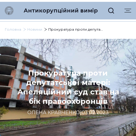
Антикорупційний вимір
Головна
Новини
Прокуратура проти депутатської матері: Апеляційний суд став на бік правоохоронців
Прокуратура проти
депутатської матері:
Апеляційний суд став на
бік правоохоронців
ОЛЕНА КРАВЧЕНКО
|
03.02.2023