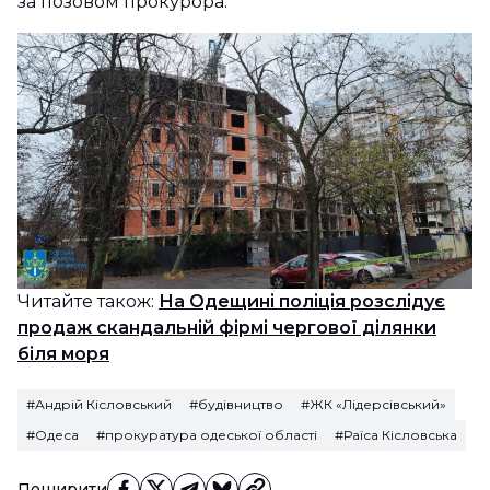
за позовом прокурора.
Читайте також:
На Одещині поліція розслідує
продаж скандальній фірмі чергової ділянки
біля моря
#Андрій Кісловський
#будівництво
#ЖК «Лідерсівський»
#Одеса
#прокуратура одеської області
#Раїса Кісловська
Поширити