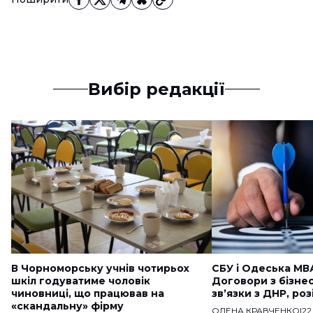
Вибір редакції
В Чорноморську учнів чотирьох
СБУ і Одеська МВ
шкіл годуватиме чоловік
Договори з бізне
чиновниці, що працював на
звʼязки з ДНР, ро
«скандальну» фірму
ОЛЕНА КРАВЧЕНКО
|
22